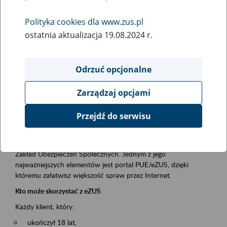
Polityka cookies dla www.zus.pl
Rodzaj wydarzenia
ostatnia aktualizacja 19.08.2024 r.
Szkolenia
Obszar merytoryczny
Odrzuć opcjonalne
obsługa klientów
Zarządzaj opcjami
Opis wydarzenia
Przejdź do serwisu
Platforma Usług Elektronicznych ZUS eZUS
to narzędzie, które ułatwia dostęp do usług świadczonych przez
Zakład Ubezpieczeń Społecznych. Jednym z jego
najważniejszych elementów jest portal PUE/eZUS, dzięki
któremu załatwisz większość spraw przez Internet.
Kto może skorzystać z eZUS
Każdy klient, który:
ukończył 18 lat,