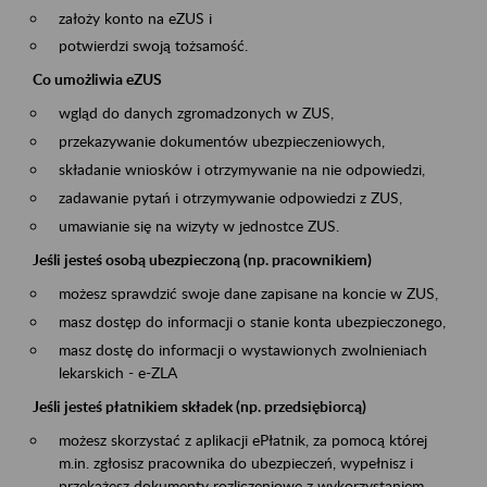
założy konto na eZUS i
potwierdzi swoją tożsamość.
Co umożliwia eZUS
wgląd do danych zgromadzonych w ZUS,
przekazywanie dokumentów ubezpieczeniowych,
składanie wniosków i otrzymywanie na nie odpowiedzi,
zadawanie pytań i otrzymywanie odpowiedzi z ZUS,
umawianie się na wizyty w jednostce ZUS.
Jeśli jesteś osobą ubezpieczoną (np. pracownikiem)
możesz sprawdzić swoje dane zapisane na koncie w ZUS,
masz dostęp do informacji o stanie konta ubezpieczonego,
masz dostę do informacji o wystawionych zwolnieniach
lekarskich - e-ZLA
Jeśli jesteś płatnikiem składek (np. przedsiębiorcą)
możesz skorzystać z aplikacji ePłatnik, za pomocą której
m.in. zgłosisz pracownika do ubezpieczeń, wypełnisz i
przekażesz dokumenty rozliczeniowe z wykorzystaniem