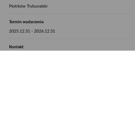
Piotrków Trybunalski
Termin wydarzenia
2025.12.31
-
2026.12.31
Kontakt
zgłoszenia przyjmujemy w godz. 8:00-15:00, pod numerem
telefonu 044 647 90 02
Zobacz także
Zaproś ZUS do siebie: Aktywni 50+