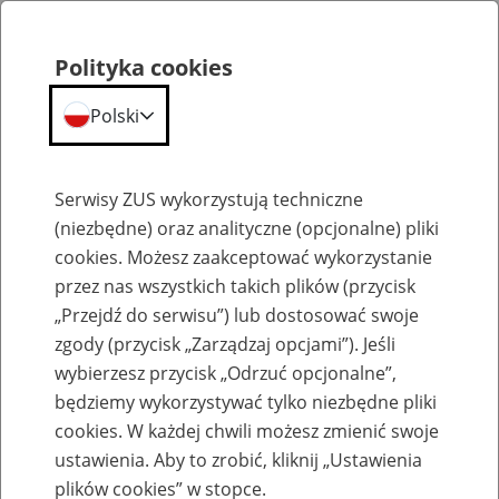
Polityka cookies
Polski
Menu
Szukaj
Serwisy ZUS wykorzystują techniczne
(niezbędne) oraz analityczne (opcjonalne) pliki
cookies. Możesz zaakceptować wykorzystanie
Szkolenia
przez nas wszystkich takich plików (przycisk
„Przejdź do serwisu”) lub dostosować swoje
zgody (przycisk „Zarządzaj opcjami”). Jeśli
wybierzesz przycisk „Odrzuć opcjonalne”,
będziemy wykorzystywać tylko niezbędne pliki
cookies. W każdej chwili możesz zmienić swoje
Zaproś ZUS do siebie - zakładanie profili
ustawienia. Aby to zrobić, kliknij „Ustawienia
eZUS w siedzibie Twojej firmy
plików cookies” w stopce.