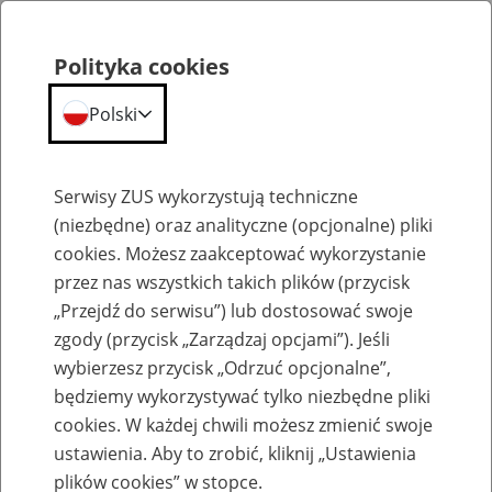
Polityka cookies
Polski
Menu
Szukaj
Serwisy ZUS wykorzystują techniczne
(niezbędne) oraz analityczne (opcjonalne) pliki
cookies. Możesz zaakceptować wykorzystanie
Szkolenia
przez nas wszystkich takich plików (przycisk
„Przejdź do serwisu”) lub dostosować swoje
zgody (przycisk „Zarządzaj opcjami”). Jeśli
wybierzesz przycisk „Odrzuć opcjonalne”,
będziemy wykorzystywać tylko niezbędne pliki
cookies. W każdej chwili możesz zmienić swoje
Zaproś ZUS do siebie - zakładanie profili
ustawienia. Aby to zrobić, kliknij „Ustawienia
eZUS w siedzibie Twojej firmy
plików cookies” w stopce.