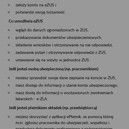
założy konto na eZUS i
potwierdzi swoją tożsamość.
Co umożliwia eZUS
wgląd do danych zgromadzonych w ZUS,
przekazywanie dokumentów ubezpieczeniowych,
składanie wniosków i otrzymywanie na nie odpowiedzi,
zadawanie pytań i otrzymywanie odpowiedzi z ZUS,
umawianie się na wizyty w jednostce ZUS.
Jeśli jesteś osobą ubezpieczoną (np. pracownikiem)
możesz sprawdzić swoje dane zapisane na koncie w ZUS,
masz dostęp do informacji o stanie konta ubezpieczonego,
masz dostę do informacji o wystawionych zwolnieniach
lekarskich - e-ZLA
Jeśli jesteś płatnikiem składek (np. przedsiębiorcą)
możesz skorzystać z aplikacji ePłatnik, za pomocą której
m.in. zgłosisz pracownika do ubezpieczeń, wypełnisz i
przekażesz dokumenty rozliczeniowe z wykorzystaniem