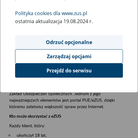
Polityka cookies dla www.zus.pl
Rodzaj wydarzenia
ostatnia aktualizacja 19.08.2024 r.
Szkolenia
Obszar merytoryczny
Odrzuć opcjonalne
obsługa klientów
Zarządzaj opcjami
Opis wydarzenia
Przejdź do serwisu
Platforma Usług Elektronicznych ZUS eZUS
to narzędzie, które ułatwia dostęp do usług świadczonych przez
Zakład Ubezpieczeń Społecznych. Jednym z jego
najważniejszych elementów jest portal PUE/eZUS, dzięki
któremu załatwisz większość spraw przez Internet.
Kto może skorzystać z eZUS
Każdy klient, który:
ukończył 18 lat,