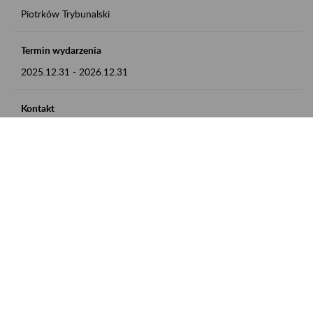
Piotrków Trybunalski
Termin wydarzenia
2025.12.31
-
2026.12.31
Kontakt
zgłoszenia przyjmujemy w godz. 8:00-15:00, pod numerem
telefonu 044 647 90 02
Zobacz także
Zaproś ZUS do siebie: Aktywni 50+