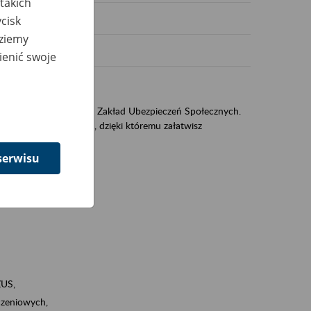
takich
cisk
dziemy
ienić swoje
US
sług świadczonych przez Zakład Ubezpieczeń Społecznych.
jest portal PUE/eZUS, dzięki któremu załatwisz
serwisu
ZUS,
zeniowych,