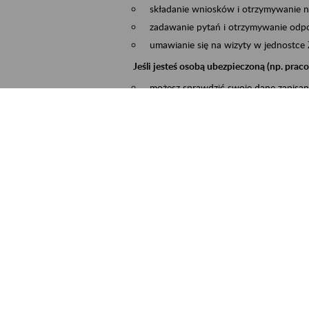
składanie wniosków i otrzymywanie n
zadawanie pytań i otrzymywanie odpo
umawianie się na wizyty w jednostce
Jeśli jesteś osobą ubezpieczoną (np. pra
możesz sprawdzić swoje dane zapisan
masz dostęp do informacji o stanie k
masz dostę do informacji o wystawion
Jeśli jesteś płatnikiem składek (np. przeds
możesz skorzystać z aplikacji ePłatnik
ubezpieczeń, wypełnisz i przekażesz
ZUS,
możesz złożyć wniosek o wydanie zaś
masz dostęp do zwolnień lekarskich 
Jeśli jesteś świadczeniobiorcą
masz dostęp m.in. do formularza PIT 
do formularza PIT 40A, czyli roczneg
możesz zarezerwować wizytę,