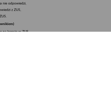
a nie odpowiedzi,
wiedzi z ZUS,
 ZUS.
cownikiem)
e na koncie w ZUS,
onta ubezpieczonego,
ych zwolnieniach lekarskich - e-ZLA
iębiorcą)
, za pomocą której m.in. zgłosisz pracownika do
 dokumenty rozliczeniowe z wykorzystaniem danych z bazy
wiadczenia o niezaleganiu i odebrać go na PUE/eZUS,
swoich pracowników - e-ZLA
11A, czyli informacji o dochodach uzyskanych od ZUS lub
o obliczenia podatku przez ZUS,