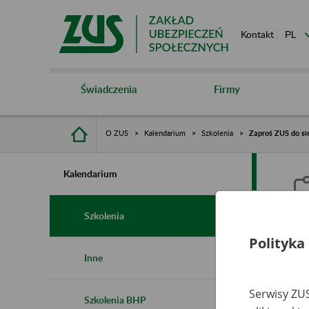
Kontakt
Świadczenia
Firmy
O ZUS
Kalendarium
Szkolenia
Zaproś ZUS do sie
Kalendarium
Szkolenia
Polityka
Z
Inne
s
Serwisy ZUS
Szkolenia BHP