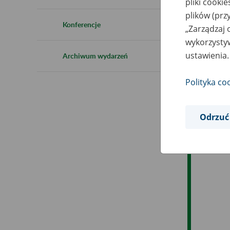
pliki cooki
Ro
plików (prz
Konferencje
„Zarządzaj 
Ob
wykorzystyw
ustawienia.
Archiwum wydarzeń
Op
Polityka co
Odrzuć