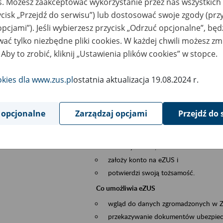
es. Możesz zaakceptować wykorzystanie przez nas wszystkich 
dzaj wydarzenia
Szkolenia
ycisk „Przejdź do serwisu”) lub dostosować swoje zgody (przy
opcjami”). Jeśli wybierzesz przycisk „Odrzuć opcjonalne”, bę
szar merytoryczny
obsługa klientów
ać tylko niezbędne pliki cookies. W każdej chwili możesz zm
 Aby to zrobić, kliknij „Ustawienia plików cookies” w stopce.
is wydarzenia
Platforma Usług Elektronicznych ZUS eZ
okies dla www.zus.pl
ostatnia aktualizacja 19.08.2024 r.
to narzędzie, które ułatwia dostęp do u
Jednym z jego najważniejszych elementów 
większość spraw przez Internet.
 opcjonalne
Zarządzaj opcjami
Przejdź do 
Kto może skorzystać z eZUS
Każdy klient, który:
ukończył 18 lat,
założy konto na eZUS i
potwierdzi swoją tożsamość.
Co umożliwia eZUS
wgląd do danych zgromadzonych w 
przekazywanie dokumentów ubezpiec