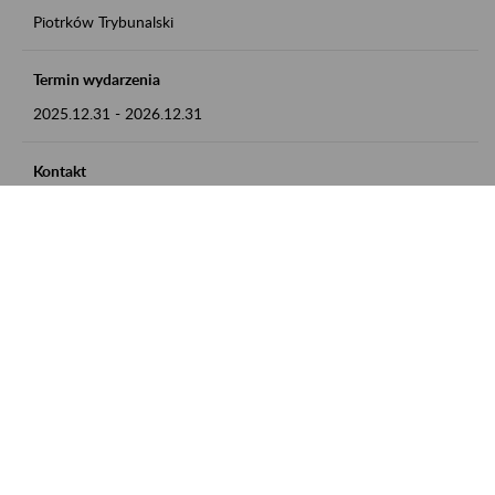
Piotrków Trybunalski
Termin wydarzenia
2025.12.31
-
2026.12.31
Kontakt
zgłoszenia przyjmujemy w godz. 8:00-15:00, pod numerem
telefonu 044 647 90 02
Zobacz także
Zaproś ZUS do siebie: Aktywni 50+