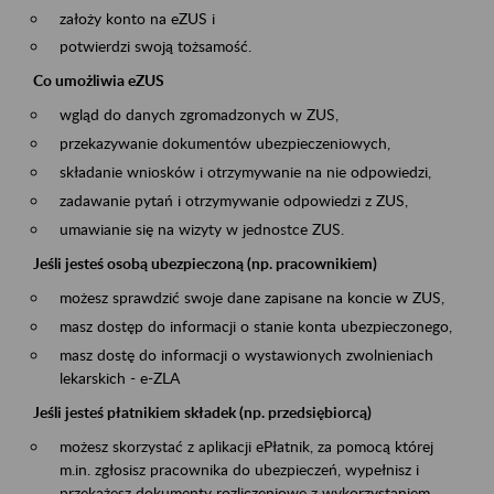
założy konto na eZUS i
potwierdzi swoją tożsamość.
Co umożliwia eZUS
wgląd do danych zgromadzonych w ZUS,
przekazywanie dokumentów ubezpieczeniowych,
składanie wniosków i otrzymywanie na nie odpowiedzi,
zadawanie pytań i otrzymywanie odpowiedzi z ZUS,
umawianie się na wizyty w jednostce ZUS.
Jeśli jesteś osobą ubezpieczoną (np. pracownikiem)
możesz sprawdzić swoje dane zapisane na koncie w ZUS,
masz dostęp do informacji o stanie konta ubezpieczonego,
masz dostę do informacji o wystawionych zwolnieniach
lekarskich - e-ZLA
Jeśli jesteś płatnikiem składek (np. przedsiębiorcą)
możesz skorzystać z aplikacji ePłatnik, za pomocą której
m.in. zgłosisz pracownika do ubezpieczeń, wypełnisz i
przekażesz dokumenty rozliczeniowe z wykorzystaniem