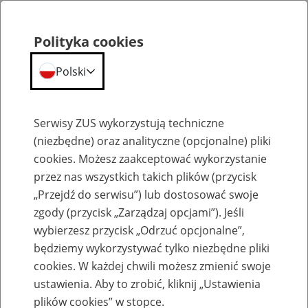
Polityka cookies
Polski
Menu
Szukaj
Serwisy ZUS wykorzystują techniczne
(niezbędne) oraz analityczne (opcjonalne) pliki
cookies. Możesz zaakceptować wykorzystanie
Szkolenia
przez nas wszystkich takich plików (przycisk
„Przejdź do serwisu”) lub dostosować swoje
zgody (przycisk „Zarządzaj opcjami”). Jeśli
wybierzesz przycisk „Odrzuć opcjonalne”,
będziemy wykorzystywać tylko niezbędne pliki
cookies. W każdej chwili możesz zmienić swoje
Zaproś ZUS do siebie - zakładanie profili
ustawienia. Aby to zrobić, kliknij „Ustawienia
eZUS w siedzibie Twojej firmy
plików cookies” w stopce.