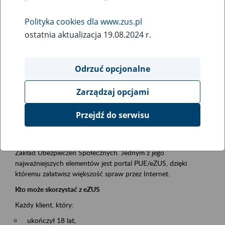
Polityka cookies dla www.zus.pl
Rodzaj wydarzenia
ostatnia aktualizacja 19.08.2024 r.
Szkolenia
Obszar merytoryczny
Odrzuć opcjonalne
obsługa klientów
Zarządzaj opcjami
Opis wydarzenia
Przejdź do serwisu
Platforma Usług Elektronicznych ZUS eZUS
to narzędzie, które ułatwia dostęp do usług świadczonych przez
Zakład Ubezpieczeń Społecznych. Jednym z jego
najważniejszych elementów jest portal PUE/eZUS, dzięki
któremu załatwisz większość spraw przez Internet.
Kto może skorzystać z eZUS
Każdy klient, który:
ukończył 18 lat,