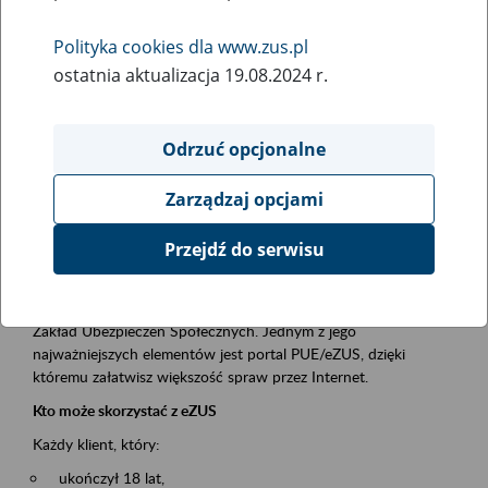
Polityka cookies dla www.zus.pl
Rodzaj wydarzenia
ostatnia aktualizacja 19.08.2024 r.
Szkolenia
Obszar merytoryczny
Odrzuć opcjonalne
obsługa klientów
Zarządzaj opcjami
Opis wydarzenia
Przejdź do serwisu
Platforma Usług Elektronicznych ZUS eZUS
to narzędzie, które ułatwia dostęp do usług świadczonych przez
Zakład Ubezpieczeń Społecznych. Jednym z jego
najważniejszych elementów jest portal PUE/eZUS, dzięki
któremu załatwisz większość spraw przez Internet.
Kto może skorzystać z eZUS
Każdy klient, który:
ukończył 18 lat,