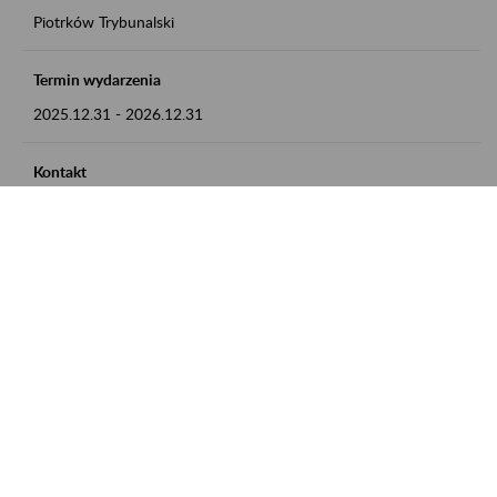
Piotrków Trybunalski
Termin wydarzenia
2025.12.31
-
2026.12.31
Kontakt
zgłoszenia przyjmujemy w godz. 8:00-15:00, pod numerem
telefonu 044 647 90 02
Zobacz także
Zaproś ZUS do siebie: Aktywni 50+