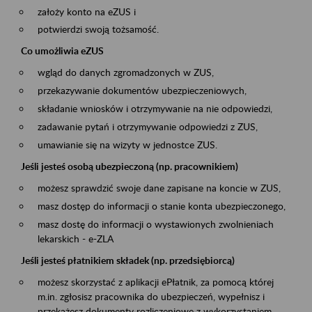
założy konto na eZUS i
potwierdzi swoją tożsamość.
Co umożliwia eZUS
wgląd do danych zgromadzonych w ZUS,
przekazywanie dokumentów ubezpieczeniowych,
składanie wniosków i otrzymywanie na nie odpowiedzi,
zadawanie pytań i otrzymywanie odpowiedzi z ZUS,
umawianie się na wizyty w jednostce ZUS.
Jeśli jesteś osobą ubezpieczoną (np. pracownikiem)
możesz sprawdzić swoje dane zapisane na koncie w ZUS,
masz dostęp do informacji o stanie konta ubezpieczonego,
masz dostę do informacji o wystawionych zwolnieniach
lekarskich - e-ZLA
Jeśli jesteś płatnikiem składek (np. przedsiębiorcą)
możesz skorzystać z aplikacji ePłatnik, za pomocą której
m.in. zgłosisz pracownika do ubezpieczeń, wypełnisz i
przekażesz dokumenty rozliczeniowe z wykorzystaniem