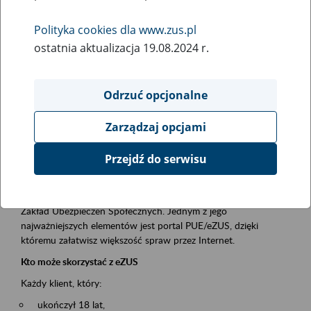
Polityka cookies dla www.zus.pl
Rodzaj wydarzenia
ostatnia aktualizacja 19.08.2024 r.
Szkolenia
Obszar merytoryczny
Odrzuć opcjonalne
obsługa klientów
Zarządzaj opcjami
Opis wydarzenia
Przejdź do serwisu
Platforma Usług Elektronicznych ZUS eZUS
to narzędzie, które ułatwia dostęp do usług świadczonych przez
Zakład Ubezpieczeń Społecznych. Jednym z jego
najważniejszych elementów jest portal PUE/eZUS, dzięki
któremu załatwisz większość spraw przez Internet.
Kto może skorzystać z eZUS
Każdy klient, który:
ukończył 18 lat,