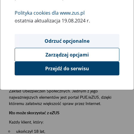
Polityka cookies dla www.zus.pl
Rodzaj wydarzenia
ostatnia aktualizacja 19.08.2024 r.
Szkolenia
Obszar merytoryczny
Odrzuć opcjonalne
obsługa klientów
Zarządzaj opcjami
Opis wydarzenia
Przejdź do serwisu
Platforma Usług Elektronicznych ZUS eZUS
to narzędzie, które ułatwia dostęp do usług świadczonych przez
Zakład Ubezpieczeń Społecznych. Jednym z jego
najważniejszych elementów jest portal PUE/eZUS, dzięki
któremu załatwisz większość spraw przez Internet.
Kto może skorzystać z eZUS
Każdy klient, który:
ukończył 18 lat,