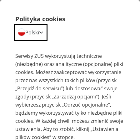
Polityka cookies
Polski
Menu
Szukaj
Serwisy ZUS wykorzystują techniczne
(niezbędne) oraz analityczne (opcjonalne) pliki
cookies. Możesz zaakceptować wykorzystanie
Szkolenia
przez nas wszystkich takich plików (przycisk
„Przejdź do serwisu”) lub dostosować swoje
zgody (przycisk „Zarządzaj opcjami”). Jeśli
wybierzesz przycisk „Odrzuć opcjonalne”,
będziemy wykorzystywać tylko niezbędne pliki
cookies. W każdej chwili możesz zmienić swoje
Zaproś ZUS do siebie - zakładanie profili
ustawienia. Aby to zrobić, kliknij „Ustawienia
eZUS w siedzibie Twojej firmy
plików cookies” w stopce.