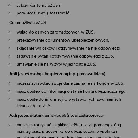
założy konto na eZUS i
potwierdzi swoją tożsamość.
Co umożliwia eZUS
wgląd do danych zgromadzonych w ZUS,
przekazywanie dokumentów ubezpieczeniowych,
składanie wniosków i otrzymywanie na nie odpowiedzi,
zadawanie pytań i otrzymywanie odpowiedzi z ZUS,
umawianie się na wizyty w jednostce ZUS.
Jeśli jesteś osobą ubezpieczoną (np. pracownikiem)
możesz sprawdzić swoje dane zapisane na koncie w ZUS,
masz dostęp do informacji o stanie konta ubezpieczonego,
masz dostę do informacji o wystawionych zwolnieniach
lekarskich - e-ZLA
Jeśli jesteś płatnikiem składek (np. przedsiębiorcą)
możesz skorzystać z aplikacji ePłatnik, za pomocą której
m.in. zgłosisz pracownika do ubezpieczeń, wypełnisz i
przekażesz dokumenty rozliczeniowe z wykorzystaniem