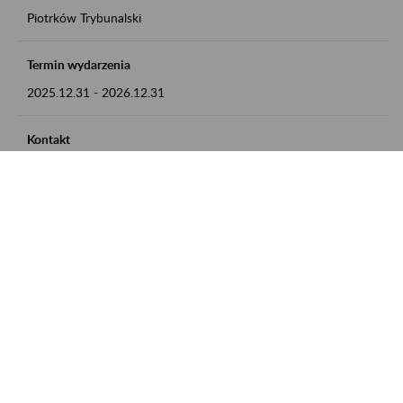
Piotrków Trybunalski
Termin wydarzenia
2025.12.31
-
2026.12.31
Kontakt
zgłoszenia przyjmujemy w godz. 8:00-15:00, pod numerem
telefonu 044 647 90 02
Zobacz także
Zaproś ZUS do siebie: Aktywni 50+