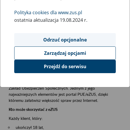
Polityka cookies dla www.zus.pl
Rodzaj wydarzenia
ostatnia aktualizacja 19.08.2024 r.
Szkolenia
Obszar merytoryczny
Odrzuć opcjonalne
obsługa klientów
Zarządzaj opcjami
Opis wydarzenia
Przejdź do serwisu
Platforma Usług Elektronicznych ZUS eZUS
to narzędzie, które ułatwia dostęp do usług świadczonych przez
Zakład Ubezpieczeń Społecznych. Jednym z jego
najważniejszych elementów jest portal PUE/eZUS, dzięki
któremu załatwisz większość spraw przez Internet.
Kto może skorzystać z eZUS
Każdy klient, który:
ukończył 18 lat,