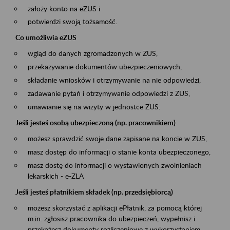
założy konto na eZUS i
potwierdzi swoją tożsamość.
Co umożliwia eZUS
wgląd do danych zgromadzonych w ZUS,
przekazywanie dokumentów ubezpieczeniowych,
składanie wniosków i otrzymywanie na nie odpowiedzi,
zadawanie pytań i otrzymywanie odpowiedzi z ZUS,
umawianie się na wizyty w jednostce ZUS.
Jeśli jesteś osobą ubezpieczoną (np. pracownikiem)
możesz sprawdzić swoje dane zapisane na koncie w ZUS,
masz dostęp do informacji o stanie konta ubezpieczonego,
masz dostę do informacji o wystawionych zwolnieniach
lekarskich - e-ZLA
Jeśli jesteś płatnikiem składek (np. przedsiębiorcą)
możesz skorzystać z aplikacji ePłatnik, za pomocą której
m.in. zgłosisz pracownika do ubezpieczeń, wypełnisz i
przekażesz dokumenty rozliczeniowe z wykorzystaniem