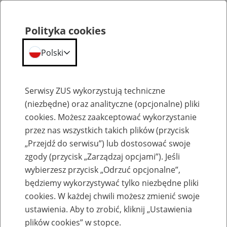
Polityka cookies
Polski
Menu
Szukaj
Serwisy ZUS wykorzystują techniczne
(niezbędne) oraz analityczne (opcjonalne) pliki
cookies. Możesz zaakceptować wykorzystanie
Szkolenia
przez nas wszystkich takich plików (przycisk
„Przejdź do serwisu”) lub dostosować swoje
zgody (przycisk „Zarządzaj opcjami”). Jeśli
wybierzesz przycisk „Odrzuć opcjonalne”,
będziemy wykorzystywać tylko niezbędne pliki
cookies. W każdej chwili możesz zmienić swoje
Zaproś ZUS do siebie - zakładanie profili
ustawienia. Aby to zrobić, kliknij „Ustawienia
eZUS w siedzibie Twojej firmy
plików cookies” w stopce.