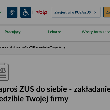
Zarejestruj w
PUE/eZUS
Za
Pracujący
Lekarze
Wzory formularz
bie - zakładanie profili eZUS w siedzibie Twojej firmy
aproś ZUS do siebie - zakładanie
iedzibie Twojej firmy