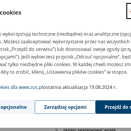
składanie wniosków i otrzymywanie n
 cookies
zadawanie pytań i otrzymywanie odpo
umawianie się na wizyty w jednostce
Jeśli jesteś osobą ubezpieczoną (np. pra
 wykorzystują techniczne (niezbędne) oraz analityczne (opc
możesz sprawdzić swoje dane zapisan
es. Możesz zaakceptować wykorzystanie przez nas wszystkich 
masz dostęp do informacji o stanie k
ycisk „Przejdź do serwisu”) lub dostosować swoje zgody (przy
masz dostę do informacji o wystawion
opcjami”). Jeśli wybierzesz przycisk „Odrzuć opcjonalne”, bę
Jeśli jesteś płatnikiem składek (np. przeds
ać tylko niezbędne pliki cookies. W każdej chwili możesz zm
możesz skorzystać z aplikacji ePłatnik
 Aby to zrobić, kliknij „Ustawienia plików cookies” w stopce.
ubezpieczeń, wypełnisz i przekażesz
ZUS,
okies dla www.zus.pl
ostatnia aktualizacja 19.08.2024 r.
możesz złożyć wniosek o wydanie zaś
masz dostęp do zwolnień lekarskich 
 opcjonalne
Zarządzaj opcjami
Przejdź do 
Jeśli jesteś świadczeniobiorcą
masz dostęp m.in. do formularza PIT 
do formularza PIT 40A, czyli roczneg
możesz zarezerwować wizytę,