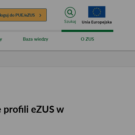
loguj do
PUE/eZUS
Szukaj
y
Baza wiedzy
O ZUS
 profili eZUS w