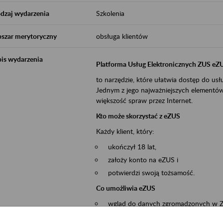
dzaj wydarzenia
Szkolenia
szar merytoryczny
obsługa klientów
is wydarzenia
Platforma Usług Elektronicznych ZUS eZ
to narzędzie, które ułatwia dostęp do u
Jednym z jego najważniejszych elementów 
większość spraw przez Internet.
Kto może skorzystać z eZUS
Każdy klient, który:
ukończył 18 lat,
założy konto na eZUS i
potwierdzi swoją tożsamość.
Co umożliwia eZUS
wgląd do danych zgromadzonych w 
przekazywanie dokumentów ubezpiec