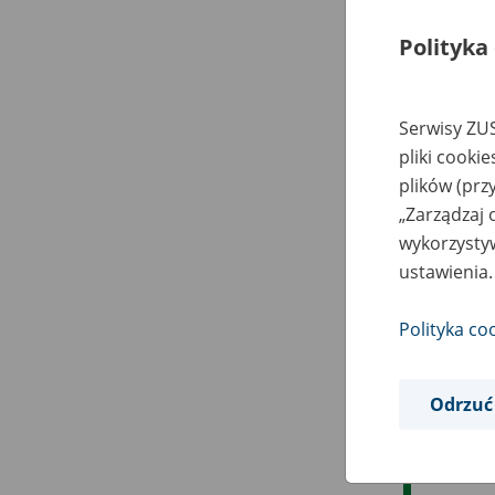
Polityka
Serwisy ZUS
pliki cooki
plików (prz
„Zarządzaj 
wykorzystyw
ustawienia.
Polityka co
Odrzuć