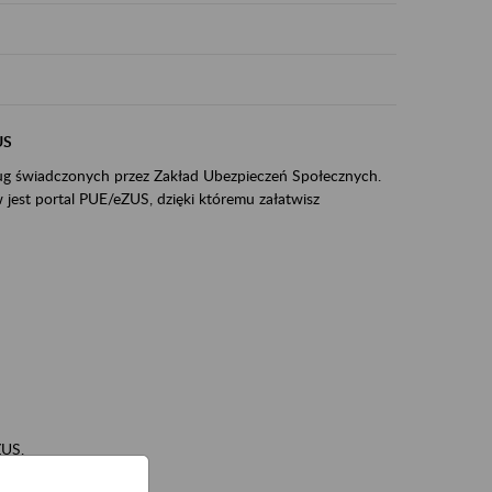
US
sług świadczonych przez Zakład Ubezpieczeń Społecznych.
jest portal PUE/eZUS, dzięki któremu załatwisz
ZUS,
zeniowych,