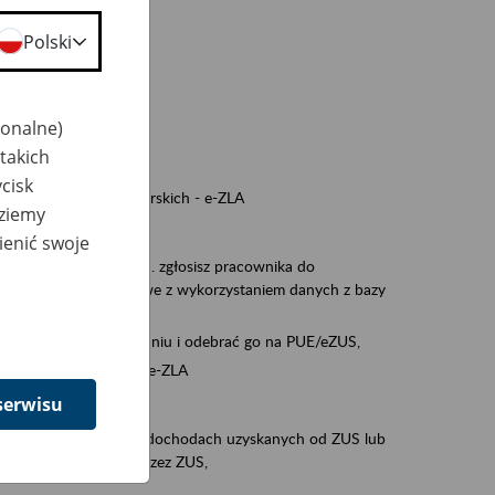
a nie odpowiedzi,
Polski
wiedzi z ZUS,
 ZUS.
cownikiem)
jonalne)
e na koncie w ZUS,
takich
onta ubezpieczonego,
cisk
ych zwolnieniach lekarskich - e-ZLA
dziemy
iębiorcą)
ienić swoje
, za pomocą której m.in. zgłosisz pracownika do
 dokumenty rozliczeniowe z wykorzystaniem danych z bazy
wiadczenia o niezaleganiu i odebrać go na PUE/eZUS,
swoich pracowników - e-ZLA
serwisu
11A, czyli informacji o dochodach uzyskanych od ZUS lub
o obliczenia podatku przez ZUS,