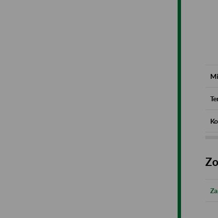
Mi
Te
Ko
Zo
Za