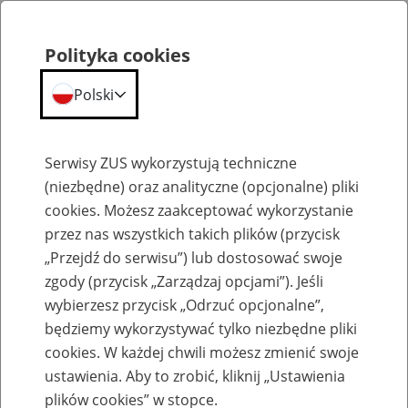
Polityka cookies
Polski
Menu
Szukaj
Serwisy ZUS wykorzystują techniczne
(niezbędne) oraz analityczne (opcjonalne) pliki
cookies. Możesz zaakceptować wykorzystanie
Szkolenia
przez nas wszystkich takich plików (przycisk
„Przejdź do serwisu”) lub dostosować swoje
zgody (przycisk „Zarządzaj opcjami”). Jeśli
wybierzesz przycisk „Odrzuć opcjonalne”,
będziemy wykorzystywać tylko niezbędne pliki
cookies. W każdej chwili możesz zmienić swoje
Zaproś ZUS do siebie - zakładanie profili
ustawienia. Aby to zrobić, kliknij „Ustawienia
eZUS w siedzibie Twojej firmy
plików cookies” w stopce.