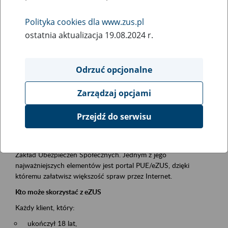
Polityka cookies dla www.zus.pl
Rodzaj wydarzenia
ostatnia aktualizacja 19.08.2024 r.
Szkolenia
Obszar merytoryczny
Odrzuć opcjonalne
obsługa klientów
Zarządzaj opcjami
Opis wydarzenia
Przejdź do serwisu
Platforma Usług Elektronicznych ZUS eZUS
to narzędzie, które ułatwia dostęp do usług świadczonych przez
Zakład Ubezpieczeń Społecznych. Jednym z jego
najważniejszych elementów jest portal PUE/eZUS, dzięki
któremu załatwisz większość spraw przez Internet.
Kto może skorzystać z eZUS
Każdy klient, który:
ukończył 18 lat,