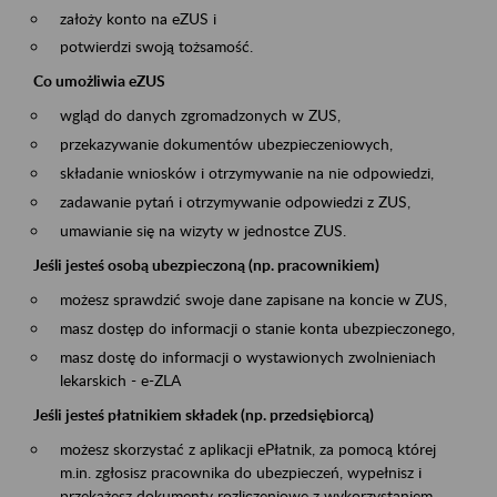
założy konto na eZUS i
potwierdzi swoją tożsamość.
Co umożliwia eZUS
wgląd do danych zgromadzonych w ZUS,
przekazywanie dokumentów ubezpieczeniowych,
składanie wniosków i otrzymywanie na nie odpowiedzi,
zadawanie pytań i otrzymywanie odpowiedzi z ZUS,
umawianie się na wizyty w jednostce ZUS.
Jeśli jesteś osobą ubezpieczoną (np. pracownikiem)
możesz sprawdzić swoje dane zapisane na koncie w ZUS,
masz dostęp do informacji o stanie konta ubezpieczonego,
masz dostę do informacji o wystawionych zwolnieniach
lekarskich - e-ZLA
Jeśli jesteś płatnikiem składek (np. przedsiębiorcą)
możesz skorzystać z aplikacji ePłatnik, za pomocą której
m.in. zgłosisz pracownika do ubezpieczeń, wypełnisz i
przekażesz dokumenty rozliczeniowe z wykorzystaniem