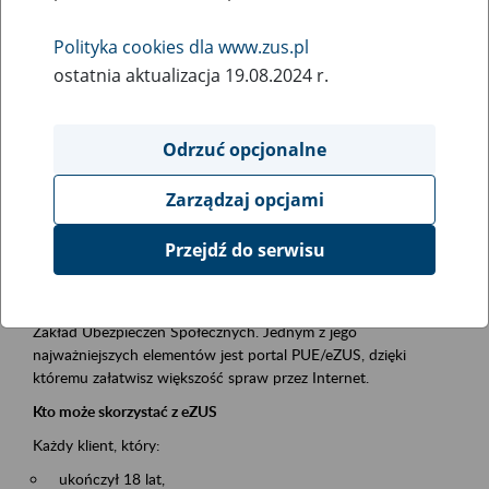
Polityka cookies dla www.zus.pl
Rodzaj wydarzenia
ostatnia aktualizacja 19.08.2024 r.
Szkolenia
Obszar merytoryczny
Odrzuć opcjonalne
obsługa klientów
Zarządzaj opcjami
Opis wydarzenia
Przejdź do serwisu
Platforma Usług Elektronicznych ZUS eZUS
to narzędzie, które ułatwia dostęp do usług świadczonych przez
Zakład Ubezpieczeń Społecznych. Jednym z jego
najważniejszych elementów jest portal PUE/eZUS, dzięki
któremu załatwisz większość spraw przez Internet.
Kto może skorzystać z eZUS
Każdy klient, który:
ukończył 18 lat,