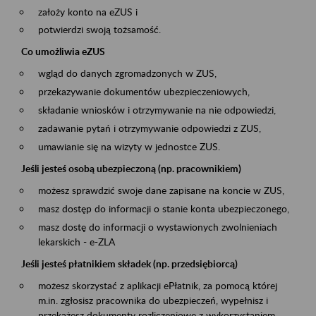
założy konto na eZUS i
potwierdzi swoją tożsamość.
Co umożliwia eZUS
wgląd do danych zgromadzonych w ZUS,
przekazywanie dokumentów ubezpieczeniowych,
składanie wniosków i otrzymywanie na nie odpowiedzi,
zadawanie pytań i otrzymywanie odpowiedzi z ZUS,
umawianie się na wizyty w jednostce ZUS.
Jeśli jesteś osobą ubezpieczoną (np. pracownikiem)
możesz sprawdzić swoje dane zapisane na koncie w ZUS,
masz dostęp do informacji o stanie konta ubezpieczonego,
masz dostę do informacji o wystawionych zwolnieniach
lekarskich - e-ZLA
Jeśli jesteś płatnikiem składek (np. przedsiębiorcą)
możesz skorzystać z aplikacji ePłatnik, za pomocą której
m.in. zgłosisz pracownika do ubezpieczeń, wypełnisz i
przekażesz dokumenty rozliczeniowe z wykorzystaniem