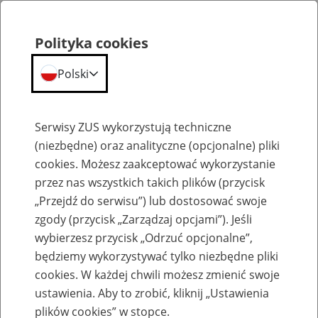
Polityka cookies
Polski
Menu
Szukaj
Serwisy ZUS wykorzystują techniczne
(niezbędne) oraz analityczne (opcjonalne) pliki
cookies. Możesz zaakceptować wykorzystanie
Szkolenia
przez nas wszystkich takich plików (przycisk
„Przejdź do serwisu”) lub dostosować swoje
zgody (przycisk „Zarządzaj opcjami”). Jeśli
wybierzesz przycisk „Odrzuć opcjonalne”,
będziemy wykorzystywać tylko niezbędne pliki
cookies. W każdej chwili możesz zmienić swoje
Zaproś ZUS do siebie - zakładanie profili
ustawienia. Aby to zrobić, kliknij „Ustawienia
eZUS w siedzibie Twojej firmy
plików cookies” w stopce.