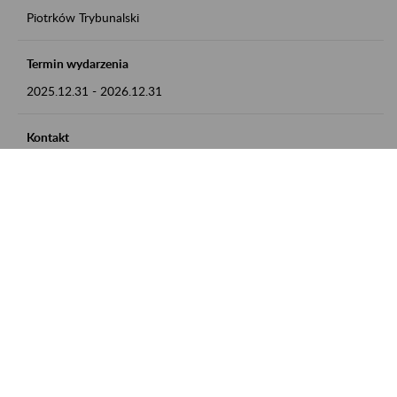
Piotrków Trybunalski
Termin wydarzenia
2025.12.31
-
2026.12.31
Kontakt
zgłoszenia przyjmujemy w godz. 8:00-15:00, pod numerem
telefonu 044 647 90 02
Zobacz także
Zaproś ZUS do siebie: Aktywni 50+