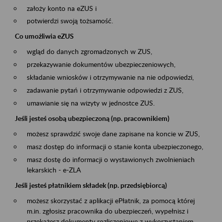
założy konto na eZUS i
potwierdzi swoją tożsamość.
Co umożliwia eZUS
wgląd do danych zgromadzonych w ZUS,
przekazywanie dokumentów ubezpieczeniowych,
składanie wniosków i otrzymywanie na nie odpowiedzi,
zadawanie pytań i otrzymywanie odpowiedzi z ZUS,
umawianie się na wizyty w jednostce ZUS.
Jeśli jesteś osobą ubezpieczoną (np. pracownikiem)
możesz sprawdzić swoje dane zapisane na koncie w ZUS,
masz dostęp do informacji o stanie konta ubezpieczonego,
masz dostę do informacji o wystawionych zwolnieniach
lekarskich - e-ZLA
Jeśli jesteś płatnikiem składek (np. przedsiębiorcą)
możesz skorzystać z aplikacji ePłatnik, za pomocą której
m.in. zgłosisz pracownika do ubezpieczeń, wypełnisz i
przekażesz dokumenty rozliczeniowe z wykorzystaniem