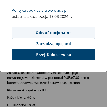
Polityka cookies dla www.zus.pl
Rodzaj wydarzenia
ostatnia aktualizacja 19.08.2024 r.
Szkolenia
Obszar merytoryczny
Odrzuć opcjonalne
obsługa klientów
Zarządzaj opcjami
Opis wydarzenia
Przejdź do serwisu
Platforma Usług Elektronicznych ZUS eZUS
to narzędzie, które ułatwia dostęp do usług świadczonych przez
Zakład Ubezpieczeń Społecznych. Jednym z jego
najważniejszych elementów jest portal PUE/eZUS, dzięki
któremu załatwisz większość spraw przez Internet.
Kto może skorzystać z eZUS
Każdy klient, który:
ukończył 18 lat,