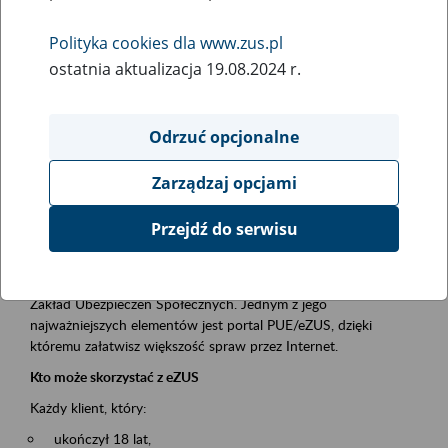
Polityka cookies dla www.zus.pl
Rodzaj wydarzenia
ostatnia aktualizacja 19.08.2024 r.
Szkolenia
Obszar merytoryczny
Odrzuć opcjonalne
obsługa klientów
Zarządzaj opcjami
Opis wydarzenia
Przejdź do serwisu
Platforma Usług Elektronicznych ZUS eZUS
to narzędzie, które ułatwia dostęp do usług świadczonych przez
Zakład Ubezpieczeń Społecznych. Jednym z jego
najważniejszych elementów jest portal PUE/eZUS, dzięki
któremu załatwisz większość spraw przez Internet.
Kto może skorzystać z eZUS
Każdy klient, który:
ukończył 18 lat,