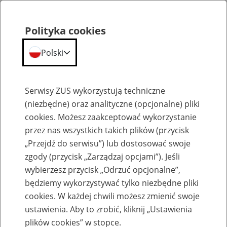
Polityka cookies
Polski
Menu
Szukaj
Serwisy ZUS wykorzystują techniczne
(niezbędne) oraz analityczne (opcjonalne) pliki
cookies. Możesz zaakceptować wykorzystanie
Szkolenia
przez nas wszystkich takich plików (przycisk
„Przejdź do serwisu”) lub dostosować swoje
zgody (przycisk „Zarządzaj opcjami”). Jeśli
wybierzesz przycisk „Odrzuć opcjonalne”,
będziemy wykorzystywać tylko niezbędne pliki
cookies. W każdej chwili możesz zmienić swoje
Zaproś ZUS do siebie - zakładanie profili
ustawienia. Aby to zrobić, kliknij „Ustawienia
eZUS w siedzibie Twojej firmy
plików cookies” w stopce.