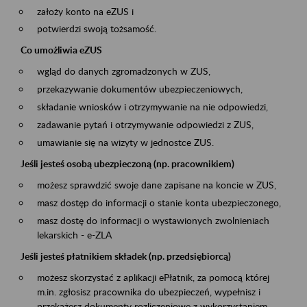
założy konto na eZUS i
potwierdzi swoją tożsamość.
Co umożliwia eZUS
wgląd do danych zgromadzonych w ZUS,
przekazywanie dokumentów ubezpieczeniowych,
składanie wniosków i otrzymywanie na nie odpowiedzi,
zadawanie pytań i otrzymywanie odpowiedzi z ZUS,
umawianie się na wizyty w jednostce ZUS.
Jeśli jesteś osobą ubezpieczoną (np. pracownikiem)
możesz sprawdzić swoje dane zapisane na koncie w ZUS,
masz dostęp do informacji o stanie konta ubezpieczonego,
masz dostę do informacji o wystawionych zwolnieniach
lekarskich - e-ZLA
Jeśli jesteś płatnikiem składek (np. przedsiębiorcą)
możesz skorzystać z aplikacji ePłatnik, za pomocą której
m.in. zgłosisz pracownika do ubezpieczeń, wypełnisz i
przekażesz dokumenty rozliczeniowe z wykorzystaniem