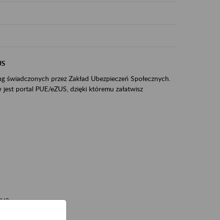
US
sług świadczonych przez Zakład Ubezpieczeń Społecznych.
jest portal PUE/eZUS, dzięki któremu załatwisz
ZUS,
zeniowych,