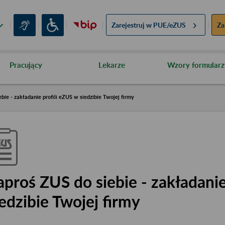
Zarejestruj w
PUE/eZUS
Za
Pracujący
Lekarze
Wzory formularz
bie - zakładanie profili eZUS w siedzibie Twojej firmy
aproś ZUS do siebie - zakładanie
iedzibie Twojej firmy