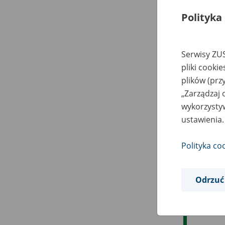
Polityka
Serwisy ZUS
pliki cooki
plików (prz
„Zarządzaj 
wykorzystyw
ustawienia.
Polityka co
Odrzuć