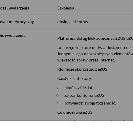
dzaj wydarzenia
Szkolenia
szar merytoryczny
obsługa klientów
is wydarzenia
Platforma Usług Elektronicznych ZUS eZ
to narzędzie, które ułatwia dostęp do u
Jednym z jego najważniejszych elementów 
większość spraw przez Internet.
Kto może skorzystać z eZUS
Każdy klient, który:
ukończył 18 lat,
założy konto na eZUS i
potwierdzi swoją tożsamość.
Co umożliwia eZUS
wgląd do danych zgromadzonych w 
przekazywanie dokumentów ubezpiec