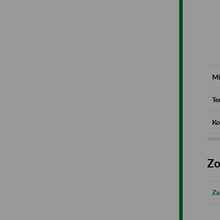
Mi
Te
Ko
Zo
Za