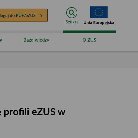
loguj do
PUE/eZUS
Szukaj
y
Baza wiedzy
O ZUS
 profili eZUS w