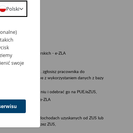
a nie odpowiedzi,
Polski
wiedzi z ZUS,
 ZUS.
cownikiem)
jonalne)
e na koncie w ZUS,
takich
onta ubezpieczonego,
cisk
ych zwolnieniach lekarskich - e-ZLA
dziemy
iębiorcą)
ienić swoje
, za pomocą której m.in. zgłosisz pracownika do
 dokumenty rozliczeniowe z wykorzystaniem danych z bazy
wiadczenia o niezaleganiu i odebrać go na PUE/eZUS,
swoich pracowników - e-ZLA
serwisu
11A, czyli informacji o dochodach uzyskanych od ZUS lub
o obliczenia podatku przez ZUS,