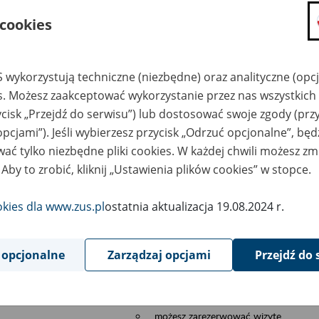
składanie wniosków i otrzymywanie n
 cookies
zadawanie pytań i otrzymywanie odpo
umawianie się na wizyty w jednostce
Jeśli jesteś osobą ubezpieczoną (np. pra
 wykorzystują techniczne (niezbędne) oraz analityczne (opc
możesz sprawdzić swoje dane zapisan
es. Możesz zaakceptować wykorzystanie przez nas wszystkich 
masz dostęp do informacji o stanie k
ycisk „Przejdź do serwisu”) lub dostosować swoje zgody (przy
masz dostę do informacji o wystawion
opcjami”). Jeśli wybierzesz przycisk „Odrzuć opcjonalne”, bę
Jeśli jesteś płatnikiem składek (np. przeds
ać tylko niezbędne pliki cookies. W każdej chwili możesz zm
 Aby to zrobić, kliknij „Ustawienia plików cookies” w stopce.
możesz skorzystać z aplikacji ePłatnik
ubezpieczeń, wypełnisz i przekażesz
ZUS,
okies dla www.zus.pl
ostatnia aktualizacja 19.08.2024 r.
możesz złożyć wniosek o wydanie zaś
masz dostęp do zwolnień lekarskich 
 opcjonalne
Zarządzaj opcjami
Przejdź do 
Jeśli jesteś świadczeniobiorcą
masz dostęp m.in. do formularza PIT 
do formularza PIT 40A, czyli roczneg
możesz zarezerwować wizytę,