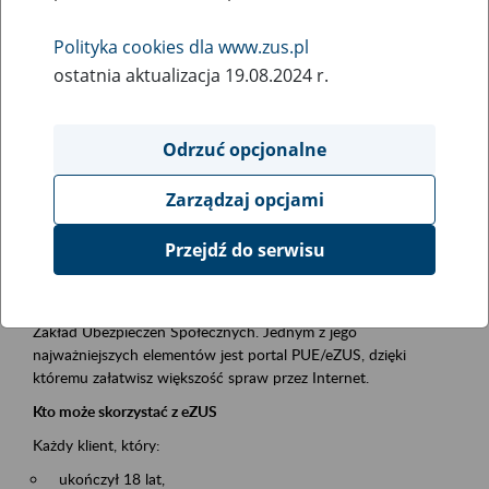
Polityka cookies dla www.zus.pl
Rodzaj wydarzenia
ostatnia aktualizacja 19.08.2024 r.
Szkolenia
Obszar merytoryczny
Odrzuć opcjonalne
obsługa klientów
Zarządzaj opcjami
Opis wydarzenia
Przejdź do serwisu
Platforma Usług Elektronicznych ZUS eZUS
to narzędzie, które ułatwia dostęp do usług świadczonych przez
Zakład Ubezpieczeń Społecznych. Jednym z jego
najważniejszych elementów jest portal PUE/eZUS, dzięki
któremu załatwisz większość spraw przez Internet.
Kto może skorzystać z eZUS
Każdy klient, który:
ukończył 18 lat,