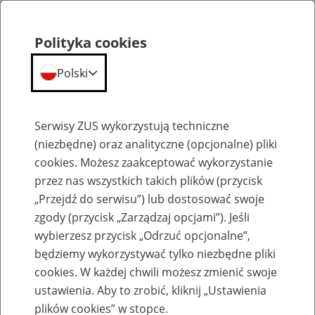
Polityka cookies
Polski
Menu
Szukaj
Serwisy ZUS wykorzystują techniczne
(niezbędne) oraz analityczne (opcjonalne) pliki
cookies. Możesz zaakceptować wykorzystanie
Szkolenia
przez nas wszystkich takich plików (przycisk
„Przejdź do serwisu”) lub dostosować swoje
zgody (przycisk „Zarządzaj opcjami”). Jeśli
wybierzesz przycisk „Odrzuć opcjonalne”,
będziemy wykorzystywać tylko niezbędne pliki
cookies. W każdej chwili możesz zmienić swoje
Zaproś ZUS do siebie - zakładanie profili
ustawienia. Aby to zrobić, kliknij „Ustawienia
eZUS w siedzibie Twojej firmy
plików cookies” w stopce.