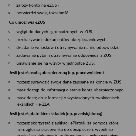
założy konto na eZUS i
potwierdzi swoją tożsamość.
Co umożliwia eZUS
wgląd do danych zgromadzonych w ZUS,
przekazywanie dokumentów ubezpieczeniowych,
składanie wniosków i otrzymywanie na nie odpowiedzi,
zadawanie pytań i otrzymywanie odpowiedzi z ZUS,
umawianie się na wizyty w jednostce ZUS.
Jeśli jesteś osobą ubezpieczoną (np. pracownikiem)
możesz sprawdzić swoje dane zapisane na koncie w ZUS,
masz dostęp do informacji o stanie konta ubezpieczonego,
masz dostę do informacji o wystawionych zwolnieniach
lekarskich - e-ZLA
Jeśli jesteś płatnikiem składek (np. przedsiębiorcą)
możesz skorzystać z aplikacji ePłatnik, za pomocą której
m.in. zgłosisz pracownika do ubezpieczeń, wypełnisz i
przekażesz dokumenty rozliczeniowe z wykorzystaniem