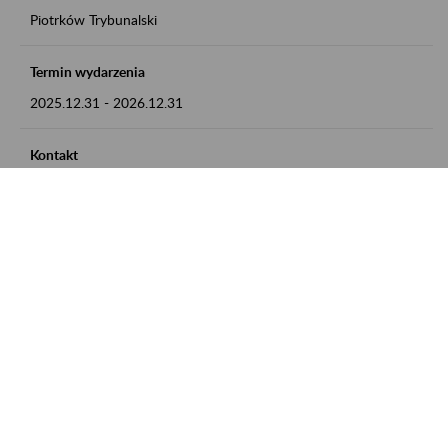
Piotrków Trybunalski
Termin wydarzenia
2025.12.31
-
2026.12.31
Kontakt
zgłoszenia przyjmujemy w godz. 8:00-15:00, pod numerem
telefonu 044 647 90 02
Zobacz także
Zaproś ZUS do siebie: Aktywni 50+