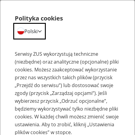
Polityka cookies
Polski
Menu
Szukaj
Serwisy ZUS wykorzystują techniczne
(niezbędne) oraz analityczne (opcjonalne) pliki
cookies. Możesz zaakceptować wykorzystanie
Szkolenia
przez nas wszystkich takich plików (przycisk
„Przejdź do serwisu”) lub dostosować swoje
zgody (przycisk „Zarządzaj opcjami”). Jeśli
wybierzesz przycisk „Odrzuć opcjonalne”,
będziemy wykorzystywać tylko niezbędne pliki
cookies. W każdej chwili możesz zmienić swoje
Zaproś ZUS do siebie - zakładanie profili
ustawienia. Aby to zrobić, kliknij „Ustawienia
eZUS w siedzibie Twojej firmy
plików cookies” w stopce.