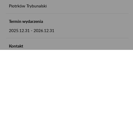
Piotrków Trybunalski
Termin wydarzenia
2025.12.31
-
2026.12.31
Kontakt
zgłoszenia przyjmujemy w godz. 8:00-15:00, pod numerem
telefonu 044 647 90 02
Zobacz także
Zaproś ZUS do siebie: Aktywni 50+