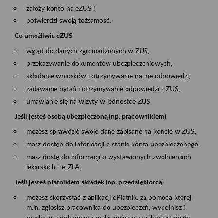
założy konto na eZUS i
potwierdzi swoją tożsamość.
Co umożliwia eZUS
wgląd do danych zgromadzonych w ZUS,
przekazywanie dokumentów ubezpieczeniowych,
składanie wniosków i otrzymywanie na nie odpowiedzi,
zadawanie pytań i otrzymywanie odpowiedzi z ZUS,
umawianie się na wizyty w jednostce ZUS.
Jeśli jesteś osobą ubezpieczoną (np. pracownikiem)
możesz sprawdzić swoje dane zapisane na koncie w ZUS,
masz dostęp do informacji o stanie konta ubezpieczonego,
masz dostę do informacji o wystawionych zwolnieniach
lekarskich - e-ZLA
Jeśli jesteś płatnikiem składek (np. przedsiębiorcą)
możesz skorzystać z aplikacji ePłatnik, za pomocą której
m.in. zgłosisz pracownika do ubezpieczeń, wypełnisz i
przekażesz dokumenty rozliczeniowe z wykorzystaniem