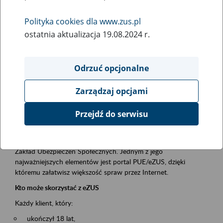
Polityka cookies dla www.zus.pl
Rodzaj wydarzenia
ostatnia aktualizacja 19.08.2024 r.
Szkolenia
Obszar merytoryczny
Odrzuć opcjonalne
obsługa klientów
Zarządzaj opcjami
Opis wydarzenia
Przejdź do serwisu
Platforma Usług Elektronicznych ZUS eZUS
to narzędzie, które ułatwia dostęp do usług świadczonych przez
Zakład Ubezpieczeń Społecznych. Jednym z jego
najważniejszych elementów jest portal PUE/eZUS, dzięki
któremu załatwisz większość spraw przez Internet.
Kto może skorzystać z eZUS
Każdy klient, który:
ukończył 18 lat,