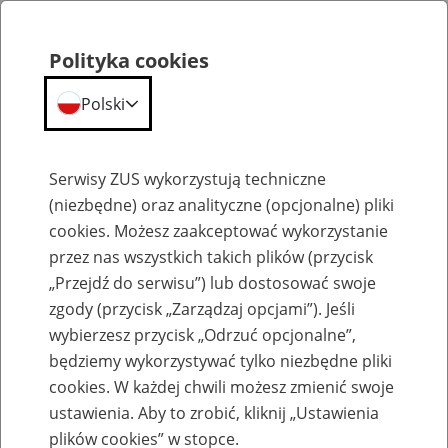
Polityka cookies
Polski
Menu
Szukaj
Serwisy ZUS wykorzystują techniczne
(niezbędne) oraz analityczne (opcjonalne) pliki
cookies. Możesz zaakceptować wykorzystanie
Szkolenia
przez nas wszystkich takich plików (przycisk
„Przejdź do serwisu”) lub dostosować swoje
zgody (przycisk „Zarządzaj opcjami”). Jeśli
wybierzesz przycisk „Odrzuć opcjonalne”,
będziemy wykorzystywać tylko niezbędne pliki
cookies. W każdej chwili możesz zmienić swoje
Zaproś ZUS do siebie - zakładanie profili
ustawienia. Aby to zrobić, kliknij „Ustawienia
eZUS w siedzibie Twojej firmy
plików cookies” w stopce.