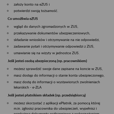
założy konto na eZUS i
potwierdzi swoją tożsamość.
Co umożliwia eZUS
wgląd do danych zgromadzonych w ZUS,
przekazywanie dokumentów ubezpieczeniowych,
składanie wniosków i otrzymywanie na nie odpowiedzi,
zadawanie pytań i otrzymywanie odpowiedzi z ZUS,
umawianie się na wizyty w jednostce ZUS.
Jeśli jesteś osobą ubezpieczoną (np. pracownikiem)
możesz sprawdzić swoje dane zapisane na koncie w ZUS,
masz dostęp do informacji o stanie konta ubezpieczonego,
masz dostę do informacji o wystawionych zwolnieniach
lekarskich - e-ZLA
Jeśli jesteś płatnikiem składek (np. przedsiębiorcą)
możesz skorzystać z aplikacji ePłatnik, za pomocą której
m.in. zgłosisz pracownika do ubezpieczeń, wypełnisz i
przekażesz dokumenty rozliczeniowe z wykorzystaniem