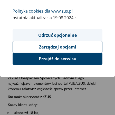
Polityka cookies dla www.zus.pl
Rodzaj wydarzenia
ostatnia aktualizacja 19.08.2024 r.
Szkolenia
Obszar merytoryczny
Odrzuć opcjonalne
obsługa klientów
Zarządzaj opcjami
Opis wydarzenia
Przejdź do serwisu
Platforma Usług Elektronicznych ZUS eZUS
to narzędzie, które ułatwia dostęp do usług świadczonych przez
Zakład Ubezpieczeń Społecznych. Jednym z jego
najważniejszych elementów jest portal PUE/eZUS, dzięki
któremu załatwisz większość spraw przez Internet.
Kto może skorzystać z eZUS
Każdy klient, który:
ukończył 18 lat,