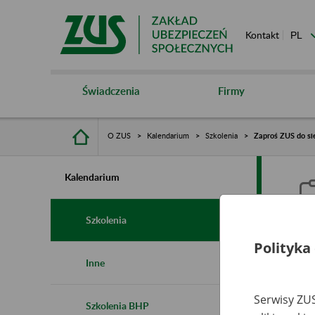
Kontakt
Świadczenia
Firmy
O ZUS
Kalendarium
Szkolenia
Zaproś ZUS do sie
Kalendarium
Szkolenia
Polityka
Z
Inne
s
Serwisy ZUS
Szkolenia BHP