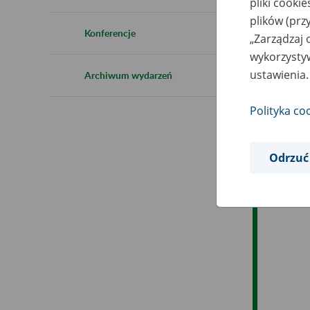
pliki cooki
Ro
plików (prz
Konferencje
„Zarządzaj 
Ob
wykorzystyw
ustawienia.
Archiwum wydarzeń
Op
Polityka co
Odrzuć