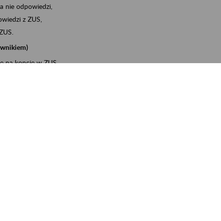
a nie odpowiedzi,
wiedzi z ZUS,
 ZUS.
cownikiem)
e na koncie w ZUS,
onta ubezpieczonego,
ych zwolnieniach lekarskich - e-ZLA
iębiorcą)
, za pomocą której m.in. zgłosisz pracownika do
 dokumenty rozliczeniowe z wykorzystaniem danych z bazy
wiadczenia o niezaleganiu i odebrać go na PUE/eZUS,
swoich pracowników - e-ZLA
11A, czyli informacji o dochodach uzyskanych od ZUS lub
o obliczenia podatku przez ZUS,