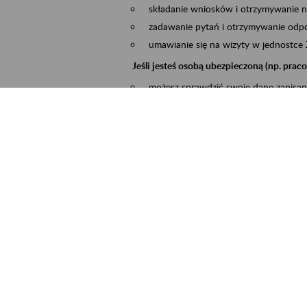
składanie wniosków i otrzymywanie n
zadawanie pytań i otrzymywanie odpo
umawianie się na wizyty w jednostce
Jeśli jesteś osobą ubezpieczoną (np. pra
możesz sprawdzić swoje dane zapisan
masz dostęp do informacji o stanie k
masz dostę do informacji o wystawion
Jeśli jesteś płatnikiem składek (np. przeds
możesz skorzystać z aplikacji ePłatnik
ubezpieczeń, wypełnisz i przekażesz
ZUS,
możesz złożyć wniosek o wydanie zaś
masz dostęp do zwolnień lekarskich 
Jeśli jesteś świadczeniobiorcą
masz dostęp m.in. do formularza PIT 
do formularza PIT 40A, czyli roczneg
możesz zarezerwować wizytę,