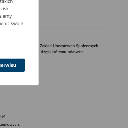
takich
cisk
dziemy
ienić swoje
US
sług świadczonych przez Zakład Ubezpieczeń Społecznych.
jest portal PUE/eZUS, dzięki któremu załatwisz
serwisu
ZUS,
zeniowych,