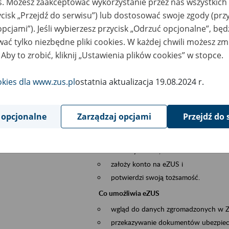
es. Możesz zaakceptować wykorzystanie przez nas wszystkich 
dzaj wydarzenia
Szkolenia
ycisk „Przejdź do serwisu”) lub dostosować swoje zgody (przy
opcjami”). Jeśli wybierzesz przycisk „Odrzuć opcjonalne”, bę
szar merytoryczny
obsługa klientów
ać tylko niezbędne pliki cookies. W każdej chwili możesz zm
 Aby to zrobić, kliknij „Ustawienia plików cookies” w stopce.
is wydarzenia
Platforma Usług Elektronicznych ZUS eZ
okies dla www.zus.pl
ostatnia aktualizacja 19.08.2024 r.
to narzędzie, które ułatwia dostęp do u
Jednym z jego najważniejszych elementów 
większość spraw przez Internet.
 opcjonalne
Zarządzaj opcjami
Przejdź do 
Kto może skorzystać z eZUS
Każdy klient, który:
ukończył 18 lat,
założy konto na eZUS i
potwierdzi swoją tożsamość.
Co umożliwia eZUS
wgląd do danych zgromadzonych w 
przekazywanie dokumentów ubezpiec