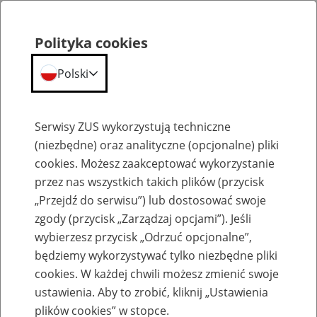
Polityka cookies
Polski
Menu
Szukaj
Serwisy ZUS wykorzystują techniczne
(niezbędne) oraz analityczne (opcjonalne) pliki
cookies. Możesz zaakceptować wykorzystanie
Szkolenia
przez nas wszystkich takich plików (przycisk
„Przejdź do serwisu”) lub dostosować swoje
zgody (przycisk „Zarządzaj opcjami”). Jeśli
wybierzesz przycisk „Odrzuć opcjonalne”,
będziemy wykorzystywać tylko niezbędne pliki
cookies. W każdej chwili możesz zmienić swoje
Zaproś ZUS do siebie - zakładanie profili
ustawienia. Aby to zrobić, kliknij „Ustawienia
eZUS w siedzibie Twojej firmy
plików cookies” w stopce.