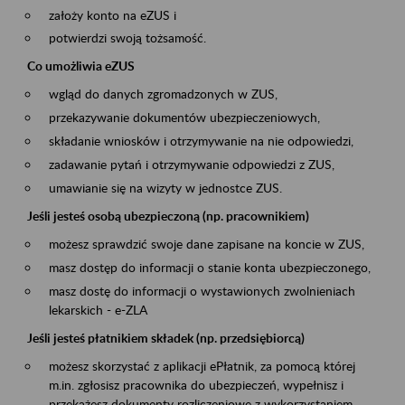
założy konto na eZUS i
potwierdzi swoją tożsamość.
Co umożliwia eZUS
wgląd do danych zgromadzonych w ZUS,
przekazywanie dokumentów ubezpieczeniowych,
składanie wniosków i otrzymywanie na nie odpowiedzi,
zadawanie pytań i otrzymywanie odpowiedzi z ZUS,
umawianie się na wizyty w jednostce ZUS.
Jeśli jesteś osobą ubezpieczoną (np. pracownikiem)
możesz sprawdzić swoje dane zapisane na koncie w ZUS,
masz dostęp do informacji o stanie konta ubezpieczonego,
masz dostę do informacji o wystawionych zwolnieniach
lekarskich - e-ZLA
Jeśli jesteś płatnikiem składek (np. przedsiębiorcą)
możesz skorzystać z aplikacji ePłatnik, za pomocą której
m.in. zgłosisz pracownika do ubezpieczeń, wypełnisz i
przekażesz dokumenty rozliczeniowe z wykorzystaniem