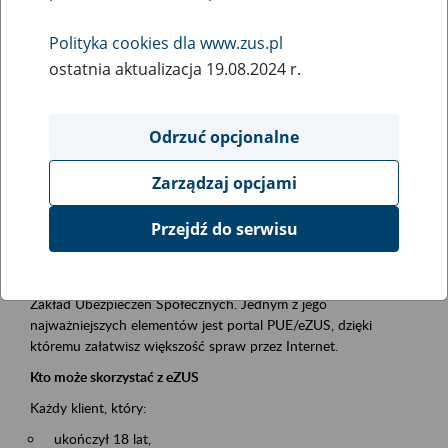
Polityka cookies dla www.zus.pl
Rodzaj wydarzenia
ostatnia aktualizacja 19.08.2024 r.
Szkolenia
Obszar merytoryczny
Odrzuć opcjonalne
obsługa klientów
Zarządzaj opcjami
Opis wydarzenia
Przejdź do serwisu
Platforma Usług Elektronicznych ZUS eZUS
to narzędzie, które ułatwia dostęp do usług świadczonych przez
Zakład Ubezpieczeń Społecznych. Jednym z jego
najważniejszych elementów jest portal PUE/eZUS, dzięki
któremu załatwisz większość spraw przez Internet.
Kto może skorzystać z eZUS
Każdy klient, który:
ukończył 18 lat,