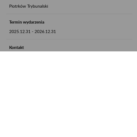
Piotrków Trybunalski
Termin wydarzenia
2025.12.31
-
2026.12.31
Kontakt
zgłoszenia przyjmujemy w godz. 8:00-15:00, pod numerem
telefonu 044 647 90 02
Zobacz także
Zaproś ZUS do siebie: Aktywni 50+