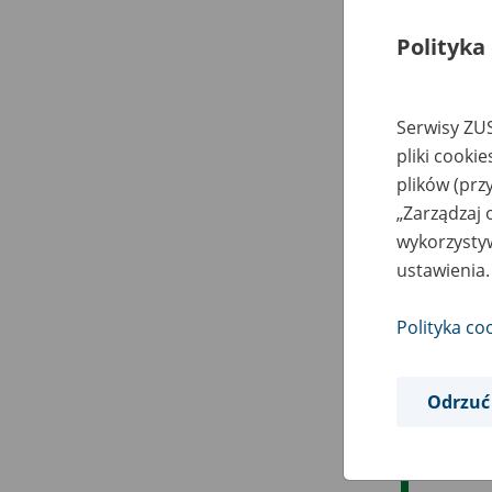
Polityka
Serwisy ZUS
pliki cooki
plików (prz
„Zarządzaj 
wykorzystyw
ustawienia.
Polityka co
Odrzuć