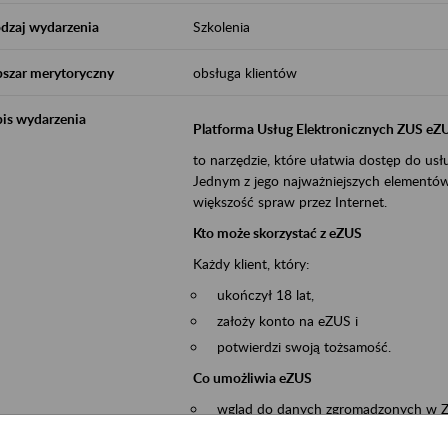
dzaj wydarzenia
Szkolenia
szar merytoryczny
obsługa klientów
is wydarzenia
Platforma Usług Elektronicznych ZUS eZ
to narzędzie, które ułatwia dostęp do u
Jednym z jego najważniejszych elementów 
większość spraw przez Internet.
Kto może skorzystać z eZUS
Każdy klient, który:
ukończył 18 lat,
założy konto na eZUS i
potwierdzi swoją tożsamość.
Co umożliwia eZUS
wgląd do danych zgromadzonych w 
przekazywanie dokumentów ubezpiec