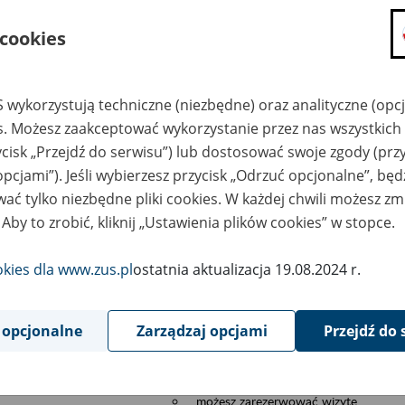
składanie wniosków i otrzymywanie n
 cookies
zadawanie pytań i otrzymywanie odpo
umawianie się na wizyty w jednostce
Jeśli jesteś osobą ubezpieczoną (np. pra
 wykorzystują techniczne (niezbędne) oraz analityczne (opc
możesz sprawdzić swoje dane zapisan
es. Możesz zaakceptować wykorzystanie przez nas wszystkich 
masz dostęp do informacji o stanie k
ycisk „Przejdź do serwisu”) lub dostosować swoje zgody (przy
masz dostę do informacji o wystawion
opcjami”). Jeśli wybierzesz przycisk „Odrzuć opcjonalne”, bę
Jeśli jesteś płatnikiem składek (np. przeds
ać tylko niezbędne pliki cookies. W każdej chwili możesz zm
możesz skorzystać z aplikacji ePłatnik
 Aby to zrobić, kliknij „Ustawienia plików cookies” w stopce.
ubezpieczeń, wypełnisz i przekażesz
ZUS,
okies dla www.zus.pl
ostatnia aktualizacja 19.08.2024 r.
możesz złożyć wniosek o wydanie zaś
masz dostęp do zwolnień lekarskich 
 opcjonalne
Zarządzaj opcjami
Przejdź do 
Jeśli jesteś świadczeniobiorcą
masz dostęp m.in. do formularza PIT 
do formularza PIT 40A, czyli roczneg
możesz zarezerwować wizytę,