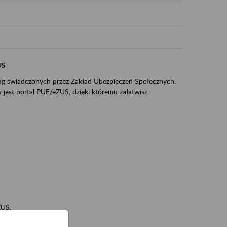
US
sług świadczonych przez Zakład Ubezpieczeń Społecznych.
jest portal PUE/eZUS, dzięki któremu załatwisz
ZUS,
zeniowych,