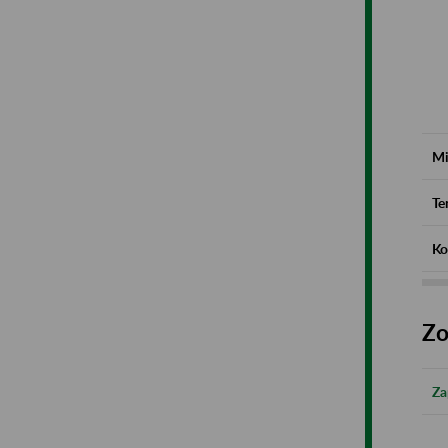
Mi
Te
Ko
Zo
Za