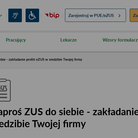
Zarejestruj w
PUE/eZUS
Za
Pracujący
Lekarze
Wzory formularz
bie - zakładanie profili eZUS w siedzibie Twojej firmy
aproś ZUS do siebie - zakładanie
iedzibie Twojej firmy