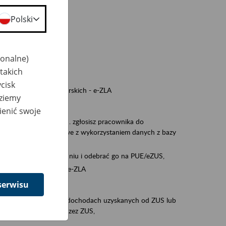
a nie odpowiedzi,
Polski
wiedzi z ZUS,
 ZUS.
cownikiem)
jonalne)
e na koncie w ZUS,
takich
onta ubezpieczonego,
cisk
ych zwolnieniach lekarskich - e-ZLA
dziemy
iębiorcą)
ienić swoje
, za pomocą której m.in. zgłosisz pracownika do
 dokumenty rozliczeniowe z wykorzystaniem danych z bazy
wiadczenia o niezaleganiu i odebrać go na PUE/eZUS,
swoich pracowników - e-ZLA
serwisu
11A, czyli informacji o dochodach uzyskanych od ZUS lub
o obliczenia podatku przez ZUS,