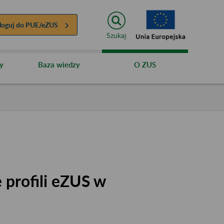
loguj do
PUE/eZUS
Szukaj
y
Baza wiedzy
O ZUS
 profili eZUS w