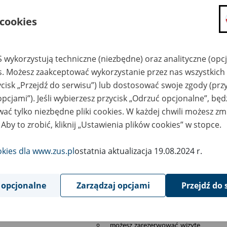
składanie wniosków i otrzymywanie n
 cookies
zadawanie pytań i otrzymywanie odpo
umawianie się na wizyty w jednostce
Jeśli jesteś osobą ubezpieczoną (np. pra
 wykorzystują techniczne (niezbędne) oraz analityczne (opc
możesz sprawdzić swoje dane zapisan
es. Możesz zaakceptować wykorzystanie przez nas wszystkich 
masz dostęp do informacji o stanie k
ycisk „Przejdź do serwisu”) lub dostosować swoje zgody (przy
masz dostę do informacji o wystawion
opcjami”). Jeśli wybierzesz przycisk „Odrzuć opcjonalne”, bę
Jeśli jesteś płatnikiem składek (np. przeds
ać tylko niezbędne pliki cookies. W każdej chwili możesz zm
możesz skorzystać z aplikacji ePłatnik
 Aby to zrobić, kliknij „Ustawienia plików cookies” w stopce.
ubezpieczeń, wypełnisz i przekażesz
ZUS,
okies dla www.zus.pl
ostatnia aktualizacja 19.08.2024 r.
możesz złożyć wniosek o wydanie zaś
masz dostęp do zwolnień lekarskich 
 opcjonalne
Zarządzaj opcjami
Przejdź do 
Jeśli jesteś świadczeniobiorcą
masz dostęp m.in. do formularza PIT 
do formularza PIT 40A, czyli roczneg
możesz zarezerwować wizytę,