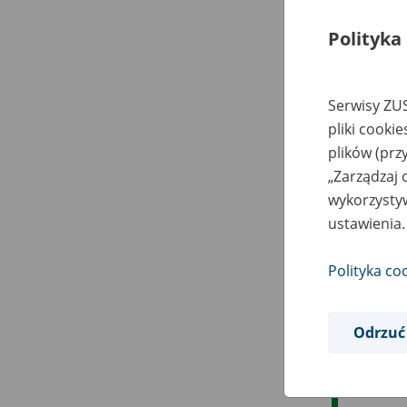
Polityka
Serwisy ZUS
pliki cooki
plików (prz
„Zarządzaj 
wykorzystyw
ustawienia.
Polityka co
Odrzuć