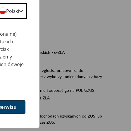
a nie odpowiedzi,
Polski
wiedzi z ZUS,
 ZUS.
cownikiem)
jonalne)
e na koncie w ZUS,
takich
onta ubezpieczonego,
cisk
ych zwolnieniach lekarskich - e-ZLA
dziemy
iębiorcą)
ienić swoje
, za pomocą której m.in. zgłosisz pracownika do
 dokumenty rozliczeniowe z wykorzystaniem danych z bazy
wiadczenia o niezaleganiu i odebrać go na PUE/eZUS,
swoich pracowników - e-ZLA
serwisu
11A, czyli informacji o dochodach uzyskanych od ZUS lub
o obliczenia podatku przez ZUS,