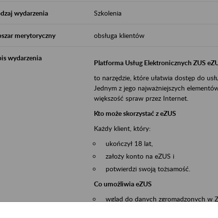
dzaj wydarzenia
Szkolenia
szar merytoryczny
obsługa klientów
is wydarzenia
Platforma Usług Elektronicznych ZUS eZ
to narzędzie, które ułatwia dostęp do u
Jednym z jego najważniejszych elementów 
większość spraw przez Internet.
Kto może skorzystać z eZUS
Każdy klient, który:
ukończył 18 lat,
założy konto na eZUS i
potwierdzi swoją tożsamość.
Co umożliwia eZUS
wgląd do danych zgromadzonych w 
przekazywanie dokumentów ubezpiec