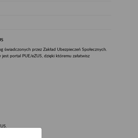
US
sług świadczonych przez Zakład Ubezpieczeń Społecznych.
jest portal PUE/eZUS, dzięki któremu załatwisz
ZUS,
zeniowych,