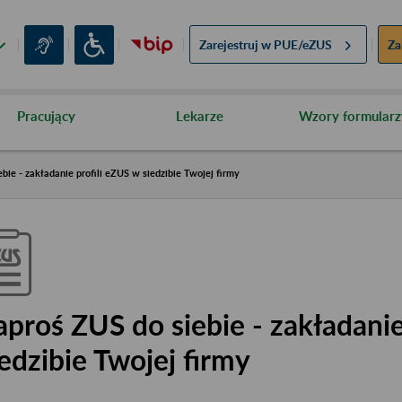
Zarejestruj w
PUE/eZUS
Za
Pracujący
Lekarze
Wzory formularz
bie - zakładanie profili eZUS w siedzibie Twojej firmy
aproś ZUS do siebie - zakładanie
iedzibie Twojej firmy