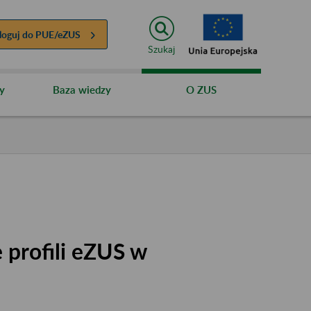
loguj do
PUE/eZUS
Szukaj
y
Baza wiedzy
O ZUS
 profili eZUS w