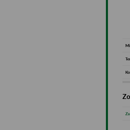
Mi
Te
Ko
Zo
Za