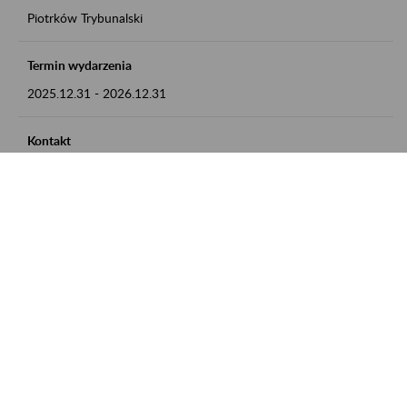
Piotrków Trybunalski
Termin wydarzenia
2025.12.31
-
2026.12.31
Kontakt
zgłoszenia przyjmujemy w godz. 8:00-15:00, pod numerem
telefonu 044 647 90 02
Zobacz także
Zaproś ZUS do siebie: Aktywni 50+