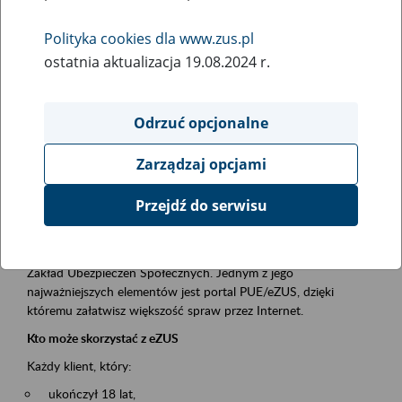
Polityka cookies dla www.zus.pl
Rodzaj wydarzenia
ostatnia aktualizacja 19.08.2024 r.
Szkolenia
Obszar merytoryczny
Odrzuć opcjonalne
obsługa klientów
Zarządzaj opcjami
Opis wydarzenia
Przejdź do serwisu
Platforma Usług Elektronicznych ZUS eZUS
to narzędzie, które ułatwia dostęp do usług świadczonych przez
Zakład Ubezpieczeń Społecznych. Jednym z jego
najważniejszych elementów jest portal PUE/eZUS, dzięki
któremu załatwisz większość spraw przez Internet.
Kto może skorzystać z eZUS
Każdy klient, który:
ukończył 18 lat,