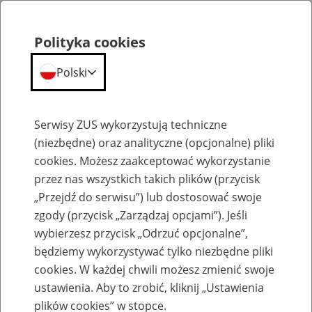
Polityka cookies
Polski
Menu
Szukaj
Serwisy ZUS wykorzystują techniczne
(niezbędne) oraz analityczne (opcjonalne) pliki
cookies. Możesz zaakceptować wykorzystanie
Szkolenia
przez nas wszystkich takich plików (przycisk
„Przejdź do serwisu”) lub dostosować swoje
zgody (przycisk „Zarządzaj opcjami”). Jeśli
wybierzesz przycisk „Odrzuć opcjonalne”,
będziemy wykorzystywać tylko niezbędne pliki
cookies. W każdej chwili możesz zmienić swoje
Zaproś ZUS do siebie - zakładanie profili
ustawienia. Aby to zrobić, kliknij „Ustawienia
eZUS w siedzibie Twojej firmy
plików cookies” w stopce.