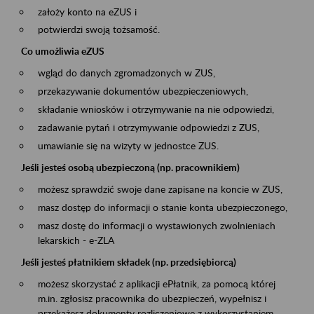
założy konto na eZUS i
potwierdzi swoją tożsamość.
Co umożliwia eZUS
wgląd do danych zgromadzonych w ZUS,
przekazywanie dokumentów ubezpieczeniowych,
składanie wniosków i otrzymywanie na nie odpowiedzi,
zadawanie pytań i otrzymywanie odpowiedzi z ZUS,
umawianie się na wizyty w jednostce ZUS.
Jeśli jesteś osobą ubezpieczoną (np. pracownikiem)
możesz sprawdzić swoje dane zapisane na koncie w ZUS,
masz dostęp do informacji o stanie konta ubezpieczonego,
masz dostę do informacji o wystawionych zwolnieniach
lekarskich - e-ZLA
Jeśli jesteś płatnikiem składek (np. przedsiębiorcą)
możesz skorzystać z aplikacji ePłatnik, za pomocą której
m.in. zgłosisz pracownika do ubezpieczeń, wypełnisz i
przekażesz dokumenty rozliczeniowe z wykorzystaniem