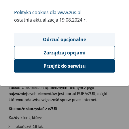
Polityka cookies dla www.zus.pl
Rodzaj wydarzenia
ostatnia aktualizacja 19.08.2024 r.
Szkolenia
Obszar merytoryczny
Odrzuć opcjonalne
obsługa klientów
Zarządzaj opcjami
Opis wydarzenia
Przejdź do serwisu
Platforma Usług Elektronicznych ZUS eZUS
to narzędzie, które ułatwia dostęp do usług świadczonych przez
Zakład Ubezpieczeń Społecznych. Jednym z jego
najważniejszych elementów jest portal PUE/eZUS, dzięki
któremu załatwisz większość spraw przez Internet.
Kto może skorzystać z eZUS
Każdy klient, który:
ukończył 18 lat,