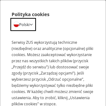
Polityka cookies
Polski
Menu
Szukaj
Serwisy ZUS wykorzystują techniczne
(niezbędne) oraz analityczne (opcjonalne) pliki
cookies. Możesz zaakceptować wykorzystanie
Szkolenia
przez nas wszystkich takich plików (przycisk
„Przejdź do serwisu”) lub dostosować swoje
zgody (przycisk „Zarządzaj opcjami”). Jeśli
wybierzesz przycisk „Odrzuć opcjonalne”,
będziemy wykorzystywać tylko niezbędne pliki
cookies. W każdej chwili możesz zmienić swoje
Zaproś ZUS do siebie - zakładanie profili
ustawienia. Aby to zrobić, kliknij „Ustawienia
eZUS w siedzibie Twojej firmy
plików cookies” w stopce.