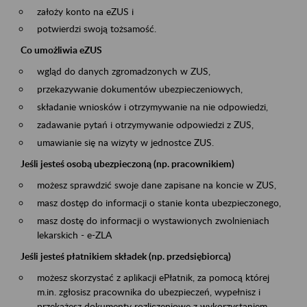
założy konto na eZUS i
potwierdzi swoją tożsamość.
Co umożliwia eZUS
wgląd do danych zgromadzonych w ZUS,
przekazywanie dokumentów ubezpieczeniowych,
składanie wniosków i otrzymywanie na nie odpowiedzi,
zadawanie pytań i otrzymywanie odpowiedzi z ZUS,
umawianie się na wizyty w jednostce ZUS.
Jeśli jesteś osobą ubezpieczoną (np. pracownikiem)
możesz sprawdzić swoje dane zapisane na koncie w ZUS,
masz dostęp do informacji o stanie konta ubezpieczonego,
masz dostę do informacji o wystawionych zwolnieniach
lekarskich - e-ZLA
Jeśli jesteś płatnikiem składek (np. przedsiębiorcą)
możesz skorzystać z aplikacji ePłatnik, za pomocą której
m.in. zgłosisz pracownika do ubezpieczeń, wypełnisz i
przekażesz dokumenty rozliczeniowe z wykorzystaniem