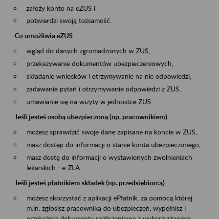
założy konto na eZUS i
potwierdzi swoją tożsamość.
Co umożliwia eZUS
wgląd do danych zgromadzonych w ZUS,
przekazywanie dokumentów ubezpieczeniowych,
składanie wniosków i otrzymywanie na nie odpowiedzi,
zadawanie pytań i otrzymywanie odpowiedzi z ZUS,
umawianie się na wizyty w jednostce ZUS.
Jeśli jesteś osobą ubezpieczoną (np. pracownikiem)
możesz sprawdzić swoje dane zapisane na koncie w ZUS,
masz dostęp do informacji o stanie konta ubezpieczonego,
masz dostę do informacji o wystawionych zwolnieniach
lekarskich - e-ZLA
Jeśli jesteś płatnikiem składek (np. przedsiębiorcą)
możesz skorzystać z aplikacji ePłatnik, za pomocą której
m.in. zgłosisz pracownika do ubezpieczeń, wypełnisz i
przekażesz dokumenty rozliczeniowe z wykorzystaniem