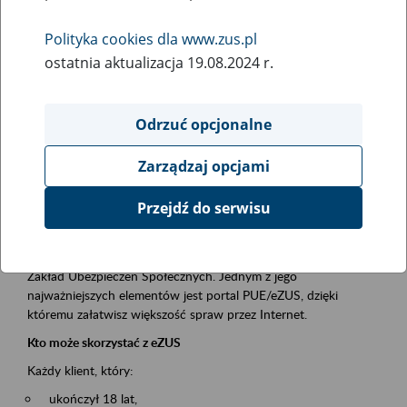
Polityka cookies dla www.zus.pl
Rodzaj wydarzenia
ostatnia aktualizacja 19.08.2024 r.
Szkolenia
Obszar merytoryczny
Odrzuć opcjonalne
obsługa klientów
Zarządzaj opcjami
Opis wydarzenia
Przejdź do serwisu
Platforma Usług Elektronicznych ZUS eZUS
to narzędzie, które ułatwia dostęp do usług świadczonych przez
Zakład Ubezpieczeń Społecznych. Jednym z jego
najważniejszych elementów jest portal PUE/eZUS, dzięki
któremu załatwisz większość spraw przez Internet.
Kto może skorzystać z eZUS
Każdy klient, który:
ukończył 18 lat,