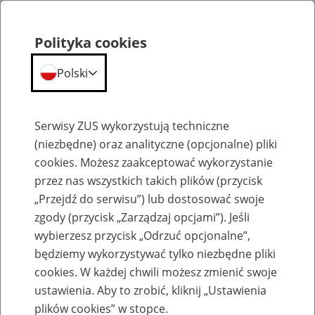
Polityka cookies
Polski
Menu
Szukaj
Serwisy ZUS wykorzystują techniczne
(niezbędne) oraz analityczne (opcjonalne) pliki
cookies. Możesz zaakceptować wykorzystanie
Szkolenia
przez nas wszystkich takich plików (przycisk
„Przejdź do serwisu”) lub dostosować swoje
zgody (przycisk „Zarządzaj opcjami”). Jeśli
wybierzesz przycisk „Odrzuć opcjonalne”,
będziemy wykorzystywać tylko niezbędne pliki
cookies. W każdej chwili możesz zmienić swoje
Zaproś ZUS do siebie - zakładanie profili
ustawienia. Aby to zrobić, kliknij „Ustawienia
eZUS w siedzibie Twojej firmy
plików cookies” w stopce.