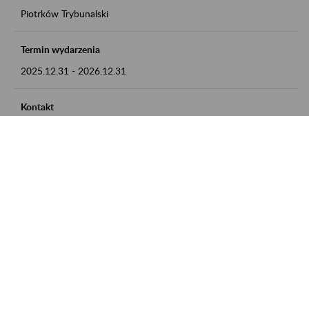
Piotrków Trybunalski
Termin wydarzenia
2025.12.31
-
2026.12.31
Kontakt
zgłoszenia przyjmujemy w godz. 8:00-15:00, pod numerem
telefonu 044 647 90 02
Zobacz także
Zaproś ZUS do siebie: Aktywni 50+