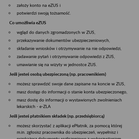
założy konto na eZUS i
potwierdzi swoją tożsamość.
Co umożliwia eZUS
wgląd do danych zgromadzonych w ZUS,
przekazywanie dokumentów ubezpieczeniowych,
składanie wniosków i otrzymywanie na nie odpowiedzi,
zadawanie pytań i otrzymywanie odpowiedzi z ZUS,
umawianie się na wizyty w jednostce ZUS.
Jeśli jesteś osobą ubezpieczoną (np. pracownikiem)
możesz sprawdzić swoje dane zapisane na koncie w ZUS,
masz dostęp do informacji o stanie konta ubezpieczonego,
masz dostę do informacji o wystawionych zwolnieniach
lekarskich - e-ZLA
Jeśli jesteś płatnikiem składek (np. przedsiębiorcą)
możesz skorzystać z aplikacji ePłatnik, za pomocą której
m.in. zgłosisz pracownika do ubezpieczeń, wypełnisz i
przekażesz dokumenty rozliczeniowe z wykorzystaniem