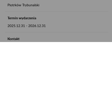
Piotrków Trybunalski
Termin wydarzenia
2025.12.31
-
2026.12.31
Kontakt
zgłoszenia przyjmujemy w godz. 8:00-15:00, pod numerem
telefonu 044 647 90 02
Zobacz także
Zaproś ZUS do siebie: Aktywni 50+