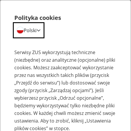
Polityka cookies
Polski
Menu
Szukaj
Serwisy ZUS wykorzystują techniczne
(niezbędne) oraz analityczne (opcjonalne) pliki
cookies. Możesz zaakceptować wykorzystanie
Szkolenia
przez nas wszystkich takich plików (przycisk
„Przejdź do serwisu”) lub dostosować swoje
zgody (przycisk „Zarządzaj opcjami”). Jeśli
wybierzesz przycisk „Odrzuć opcjonalne”,
będziemy wykorzystywać tylko niezbędne pliki
cookies. W każdej chwili możesz zmienić swoje
Zaproś ZUS do siebie - zakładanie profili
ustawienia. Aby to zrobić, kliknij „Ustawienia
eZUS w siedzibie Twojej firmy
plików cookies” w stopce.