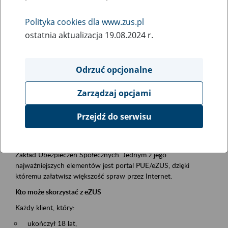
Polityka cookies dla www.zus.pl
Rodzaj wydarzenia
ostatnia aktualizacja 19.08.2024 r.
Szkolenia
Obszar merytoryczny
Odrzuć opcjonalne
obsługa klientów
Zarządzaj opcjami
Opis wydarzenia
Przejdź do serwisu
Platforma Usług Elektronicznych ZUS eZUS
to narzędzie, które ułatwia dostęp do usług świadczonych przez
Zakład Ubezpieczeń Społecznych. Jednym z jego
najważniejszych elementów jest portal PUE/eZUS, dzięki
któremu załatwisz większość spraw przez Internet.
Kto może skorzystać z eZUS
Każdy klient, który:
ukończył 18 lat,