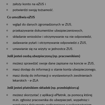
założy konto na eZUS i
potwierdzi swoją tożsamość.
Co umożliwia eZUS
wgląd do danych zgromadzonych w ZUS,
przekazywanie dokumentów ubezpieczeniowych,
składanie wniosków i otrzymywanie na nie odpowiedzi,
zadawanie pytań i otrzymywanie odpowiedzi z ZUS,
umawianie się na wizyty w jednostce ZUS.
Jeśli jesteś osobą ubezpieczoną (np. pracownikiem)
możesz sprawdzić swoje dane zapisane na koncie w ZUS,
masz dostęp do informacji o stanie konta ubezpieczonego,
masz dostę do informacji o wystawionych zwolnieniach
lekarskich - e-ZLA
Jeśli jesteś płatnikiem składek (np. przedsiębiorcą)
możesz skorzystać z aplikacji ePłatnik, za pomocą której
m.in. zgłosisz pracownika do ubezpieczeń, wypełnisz i
przekażesz dokumenty rozliczeniowe z wykorzystaniem