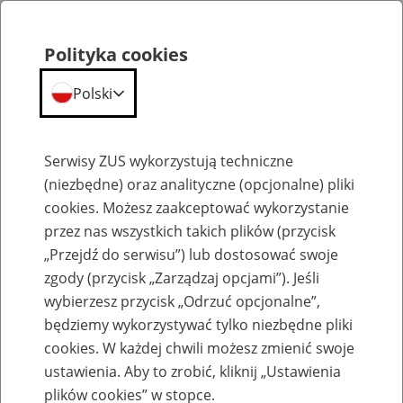
Polityka cookies
Polski
Menu
Szukaj
Serwisy ZUS wykorzystują techniczne
(niezbędne) oraz analityczne (opcjonalne) pliki
cookies. Możesz zaakceptować wykorzystanie
Szkolenia
przez nas wszystkich takich plików (przycisk
„Przejdź do serwisu”) lub dostosować swoje
zgody (przycisk „Zarządzaj opcjami”). Jeśli
wybierzesz przycisk „Odrzuć opcjonalne”,
będziemy wykorzystywać tylko niezbędne pliki
cookies. W każdej chwili możesz zmienić swoje
Zaproś ZUS do siebie - zakładanie profili
ustawienia. Aby to zrobić, kliknij „Ustawienia
eZUS w siedzibie Twojej firmy
plików cookies” w stopce.