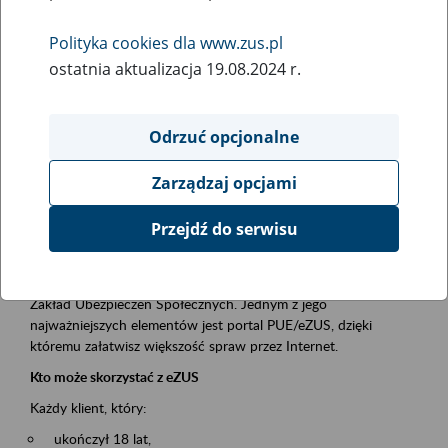
Polityka cookies dla www.zus.pl
Rodzaj wydarzenia
ostatnia aktualizacja 19.08.2024 r.
Szkolenia
Obszar merytoryczny
Odrzuć opcjonalne
obsługa klientów
Zarządzaj opcjami
Opis wydarzenia
Przejdź do serwisu
Platforma Usług Elektronicznych ZUS eZUS
to narzędzie, które ułatwia dostęp do usług świadczonych przez
Zakład Ubezpieczeń Społecznych. Jednym z jego
najważniejszych elementów jest portal PUE/eZUS, dzięki
któremu załatwisz większość spraw przez Internet.
Kto może skorzystać z eZUS
Każdy klient, który:
ukończył 18 lat,