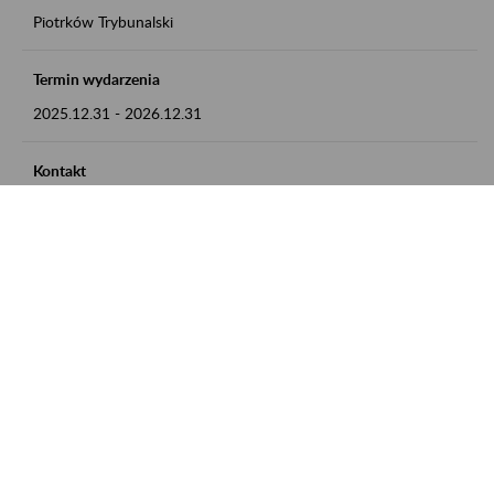
Piotrków Trybunalski
Termin wydarzenia
2025.12.31
-
2026.12.31
Kontakt
zgłoszenia przyjmujemy w godz. 8:00-15:00, pod numerem
telefonu 044 647 90 02
Zobacz także
Zaproś ZUS do siebie: Aktywni 50+