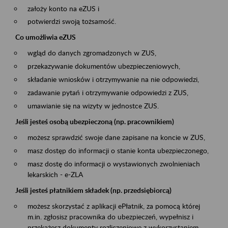
założy konto na eZUS i
potwierdzi swoją tożsamość.
Co umożliwia eZUS
wgląd do danych zgromadzonych w ZUS,
przekazywanie dokumentów ubezpieczeniowych,
składanie wniosków i otrzymywanie na nie odpowiedzi,
zadawanie pytań i otrzymywanie odpowiedzi z ZUS,
umawianie się na wizyty w jednostce ZUS.
Jeśli jesteś osobą ubezpieczoną (np. pracownikiem)
możesz sprawdzić swoje dane zapisane na koncie w ZUS,
masz dostęp do informacji o stanie konta ubezpieczonego,
masz dostę do informacji o wystawionych zwolnieniach
lekarskich - e-ZLA
Jeśli jesteś płatnikiem składek (np. przedsiębiorcą)
możesz skorzystać z aplikacji ePłatnik, za pomocą której
m.in. zgłosisz pracownika do ubezpieczeń, wypełnisz i
przekażesz dokumenty rozliczeniowe z wykorzystaniem