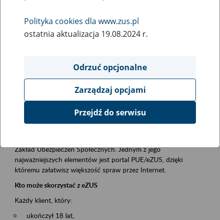
Polityka cookies dla www.zus.pl
Rodzaj wydarzenia
ostatnia aktualizacja 19.08.2024 r.
Szkolenia
Obszar merytoryczny
Odrzuć opcjonalne
obsługa klientów
Zarządzaj opcjami
Opis wydarzenia
Przejdź do serwisu
Platforma Usług Elektronicznych ZUS eZUS
to narzędzie, które ułatwia dostęp do usług świadczonych przez
Zakład Ubezpieczeń Społecznych. Jednym z jego
najważniejszych elementów jest portal PUE/eZUS, dzięki
któremu załatwisz większość spraw przez Internet.
Kto może skorzystać z eZUS
Każdy klient, który:
ukończył 18 lat,