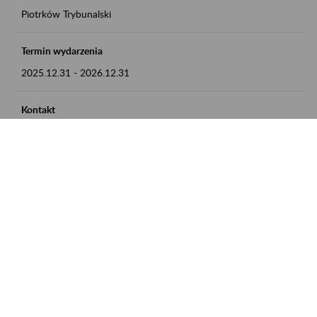
Piotrków Trybunalski
Termin wydarzenia
2025.12.31
-
2026.12.31
Kontakt
zgłoszenia przyjmujemy w godz. 8:00-15:00, pod numerem
telefonu 044 647 90 02
Zobacz także
Zaproś ZUS do siebie: Aktywni 50+