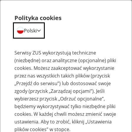
Polityka cookies
Polski
Menu
Szukaj
Serwisy ZUS wykorzystują techniczne
(niezbędne) oraz analityczne (opcjonalne) pliki
cookies. Możesz zaakceptować wykorzystanie
Szkolenia
przez nas wszystkich takich plików (przycisk
„Przejdź do serwisu”) lub dostosować swoje
zgody (przycisk „Zarządzaj opcjami”). Jeśli
wybierzesz przycisk „Odrzuć opcjonalne”,
będziemy wykorzystywać tylko niezbędne pliki
cookies. W każdej chwili możesz zmienić swoje
Zaproś ZUS do siebie - zakładanie profili
ustawienia. Aby to zrobić, kliknij „Ustawienia
eZUS w siedzibie Twojej firmy
plików cookies” w stopce.