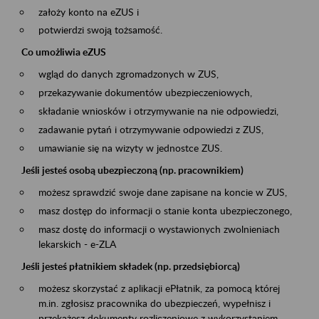
założy konto na eZUS i
potwierdzi swoją tożsamość.
Co umożliwia eZUS
wgląd do danych zgromadzonych w ZUS,
przekazywanie dokumentów ubezpieczeniowych,
składanie wniosków i otrzymywanie na nie odpowiedzi,
zadawanie pytań i otrzymywanie odpowiedzi z ZUS,
umawianie się na wizyty w jednostce ZUS.
Jeśli jesteś osobą ubezpieczoną (np. pracownikiem)
możesz sprawdzić swoje dane zapisane na koncie w ZUS,
masz dostęp do informacji o stanie konta ubezpieczonego,
masz dostę do informacji o wystawionych zwolnieniach
lekarskich - e-ZLA
Jeśli jesteś płatnikiem składek (np. przedsiębiorcą)
możesz skorzystać z aplikacji ePłatnik, za pomocą której
m.in. zgłosisz pracownika do ubezpieczeń, wypełnisz i
przekażesz dokumenty rozliczeniowe z wykorzystaniem