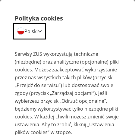
Polityka cookies
Polski
Menu
Szukaj
Serwisy ZUS wykorzystują techniczne
(niezbędne) oraz analityczne (opcjonalne) pliki
cookies. Możesz zaakceptować wykorzystanie
Szkolenia
przez nas wszystkich takich plików (przycisk
„Przejdź do serwisu”) lub dostosować swoje
zgody (przycisk „Zarządzaj opcjami”). Jeśli
wybierzesz przycisk „Odrzuć opcjonalne”,
będziemy wykorzystywać tylko niezbędne pliki
cookies. W każdej chwili możesz zmienić swoje
Zaproś ZUS do siebie - zakładanie profili
ustawienia. Aby to zrobić, kliknij „Ustawienia
eZUS w siedzibie Twojej firmy
plików cookies” w stopce.