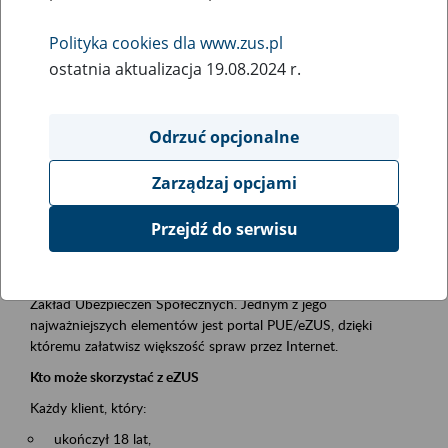
Polityka cookies dla www.zus.pl
Rodzaj wydarzenia
ostatnia aktualizacja 19.08.2024 r.
Szkolenia
Obszar merytoryczny
Odrzuć opcjonalne
obsługa klientów
Zarządzaj opcjami
Opis wydarzenia
Przejdź do serwisu
Platforma Usług Elektronicznych ZUS eZUS
to narzędzie, które ułatwia dostęp do usług świadczonych przez
Zakład Ubezpieczeń Społecznych. Jednym z jego
najważniejszych elementów jest portal PUE/eZUS, dzięki
któremu załatwisz większość spraw przez Internet.
Kto może skorzystać z eZUS
Każdy klient, który:
ukończył 18 lat,