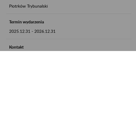
Piotrków Trybunalski
Termin wydarzenia
2025.12.31
-
2026.12.31
Kontakt
zgłoszenia przyjmujemy w godz. 8:00-15:00, pod numerem
telefonu 044 647 90 02
Zobacz także
Zaproś ZUS do siebie: Aktywni 50+