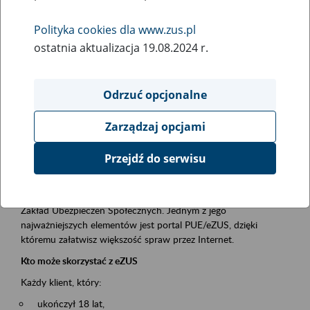
Polityka cookies dla www.zus.pl
Rodzaj wydarzenia
ostatnia aktualizacja 19.08.2024 r.
Szkolenia
Obszar merytoryczny
Odrzuć opcjonalne
obsługa klientów
Zarządzaj opcjami
Opis wydarzenia
Przejdź do serwisu
Platforma Usług Elektronicznych ZUS eZUS
to narzędzie, które ułatwia dostęp do usług świadczonych przez
Zakład Ubezpieczeń Społecznych. Jednym z jego
najważniejszych elementów jest portal PUE/eZUS, dzięki
któremu załatwisz większość spraw przez Internet.
Kto może skorzystać z eZUS
Każdy klient, który:
ukończył 18 lat,