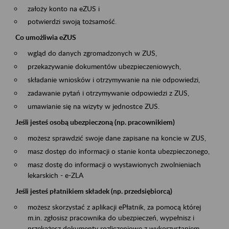
założy konto na eZUS i
potwierdzi swoją tożsamość.
Co umożliwia eZUS
wgląd do danych zgromadzonych w ZUS,
przekazywanie dokumentów ubezpieczeniowych,
składanie wniosków i otrzymywanie na nie odpowiedzi,
zadawanie pytań i otrzymywanie odpowiedzi z ZUS,
umawianie się na wizyty w jednostce ZUS.
Jeśli jesteś osobą ubezpieczoną (np. pracownikiem)
możesz sprawdzić swoje dane zapisane na koncie w ZUS,
masz dostęp do informacji o stanie konta ubezpieczonego,
masz dostę do informacji o wystawionych zwolnieniach
lekarskich - e-ZLA
Jeśli jesteś płatnikiem składek (np. przedsiębiorcą)
możesz skorzystać z aplikacji ePłatnik, za pomocą której
m.in. zgłosisz pracownika do ubezpieczeń, wypełnisz i
przekażesz dokumenty rozliczeniowe z wykorzystaniem