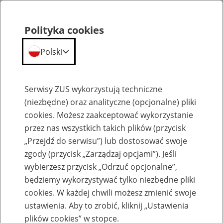
Polityka cookies
Polski
Menu
Szukaj
Serwisy ZUS wykorzystują techniczne
(niezbędne) oraz analityczne (opcjonalne) pliki
cookies. Możesz zaakceptować wykorzystanie
Szkolenia
przez nas wszystkich takich plików (przycisk
„Przejdź do serwisu”) lub dostosować swoje
zgody (przycisk „Zarządzaj opcjami”). Jeśli
wybierzesz przycisk „Odrzuć opcjonalne”,
będziemy wykorzystywać tylko niezbędne pliki
cookies. W każdej chwili możesz zmienić swoje
Zaproś ZUS do siebie - zakładanie profili
ustawienia. Aby to zrobić, kliknij „Ustawienia
eZUS w siedzibie Twojej firmy
plików cookies” w stopce.