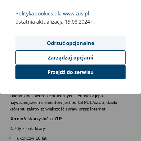
Polityka cookies dla www.zus.pl
Rodzaj wydarzenia
ostatnia aktualizacja 19.08.2024 r.
Szkolenia
Obszar merytoryczny
Odrzuć opcjonalne
obsługa klientów
Zarządzaj opcjami
Opis wydarzenia
Przejdź do serwisu
Platforma Usług Elektronicznych ZUS eZUS
to narzędzie, które ułatwia dostęp do usług świadczonych przez
Zakład Ubezpieczeń Społecznych. Jednym z jego
najważniejszych elementów jest portal PUE/eZUS, dzięki
któremu załatwisz większość spraw przez Internet.
Kto może skorzystać z eZUS
Każdy klient, który:
ukończył 18 lat,