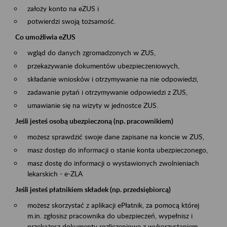
założy konto na eZUS i
potwierdzi swoją tożsamość.
Co umożliwia eZUS
wgląd do danych zgromadzonych w ZUS,
przekazywanie dokumentów ubezpieczeniowych,
składanie wniosków i otrzymywanie na nie odpowiedzi,
zadawanie pytań i otrzymywanie odpowiedzi z ZUS,
umawianie się na wizyty w jednostce ZUS.
Jeśli jesteś osobą ubezpieczoną (np. pracownikiem)
możesz sprawdzić swoje dane zapisane na koncie w ZUS,
masz dostęp do informacji o stanie konta ubezpieczonego,
masz dostę do informacji o wystawionych zwolnieniach
lekarskich - e-ZLA
Jeśli jesteś płatnikiem składek (np. przedsiębiorcą)
możesz skorzystać z aplikacji ePłatnik, za pomocą której
m.in. zgłosisz pracownika do ubezpieczeń, wypełnisz i
przekażesz dokumenty rozliczeniowe z wykorzystaniem