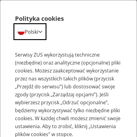
Polityka cookies
Polski
Menu
Szukaj
Serwisy ZUS wykorzystują techniczne
(niezbędne) oraz analityczne (opcjonalne) pliki
cookies. Możesz zaakceptować wykorzystanie
Szkolenia
przez nas wszystkich takich plików (przycisk
„Przejdź do serwisu”) lub dostosować swoje
zgody (przycisk „Zarządzaj opcjami”). Jeśli
wybierzesz przycisk „Odrzuć opcjonalne”,
będziemy wykorzystywać tylko niezbędne pliki
cookies. W każdej chwili możesz zmienić swoje
Zaproś ZUS do siebie - zakładanie profili
ustawienia. Aby to zrobić, kliknij „Ustawienia
eZUS w siedzibie Twojej firmy
plików cookies” w stopce.