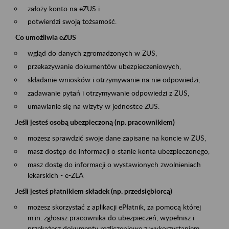
założy konto na eZUS i
potwierdzi swoją tożsamość.
Co umożliwia eZUS
wgląd do danych zgromadzonych w ZUS,
przekazywanie dokumentów ubezpieczeniowych,
składanie wniosków i otrzymywanie na nie odpowiedzi,
zadawanie pytań i otrzymywanie odpowiedzi z ZUS,
umawianie się na wizyty w jednostce ZUS.
Jeśli jesteś osobą ubezpieczoną (np. pracownikiem)
możesz sprawdzić swoje dane zapisane na koncie w ZUS,
masz dostęp do informacji o stanie konta ubezpieczonego,
masz dostę do informacji o wystawionych zwolnieniach
lekarskich - e-ZLA
Jeśli jesteś płatnikiem składek (np. przedsiębiorcą)
możesz skorzystać z aplikacji ePłatnik, za pomocą której
m.in. zgłosisz pracownika do ubezpieczeń, wypełnisz i
przekażesz dokumenty rozliczeniowe z wykorzystaniem