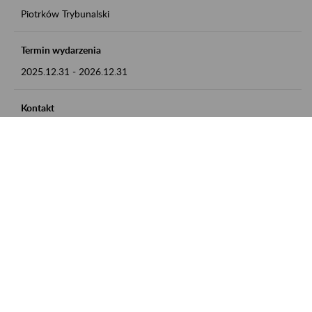
Piotrków Trybunalski
Termin wydarzenia
2025.12.31
-
2026.12.31
Kontakt
zgłoszenia przyjmujemy w godz. 8:00-15:00, pod numerem
telefonu 044 647 90 02
Zobacz także
Zaproś ZUS do siebie: Aktywni 50+