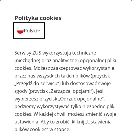
Polityka cookies
Polski
Menu
Szukaj
Serwisy ZUS wykorzystują techniczne
(niezbędne) oraz analityczne (opcjonalne) pliki
cookies. Możesz zaakceptować wykorzystanie
Szkolenia
przez nas wszystkich takich plików (przycisk
„Przejdź do serwisu”) lub dostosować swoje
zgody (przycisk „Zarządzaj opcjami”). Jeśli
wybierzesz przycisk „Odrzuć opcjonalne”,
będziemy wykorzystywać tylko niezbędne pliki
cookies. W każdej chwili możesz zmienić swoje
Zaproś ZUS do siebie - zakładanie profili
ustawienia. Aby to zrobić, kliknij „Ustawienia
eZUS w siedzibie Twojej firmy
plików cookies” w stopce.