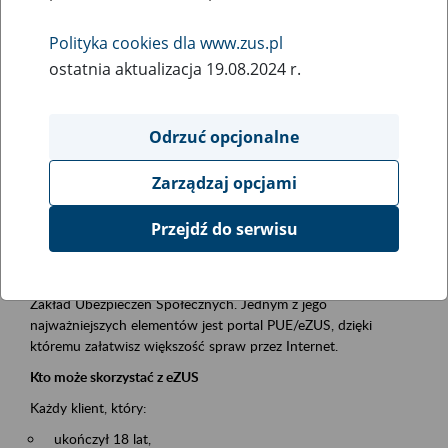
Polityka cookies dla www.zus.pl
Rodzaj wydarzenia
ostatnia aktualizacja 19.08.2024 r.
Szkolenia
Obszar merytoryczny
Odrzuć opcjonalne
obsługa klientów
Zarządzaj opcjami
Opis wydarzenia
Przejdź do serwisu
Platforma Usług Elektronicznych ZUS eZUS
to narzędzie, które ułatwia dostęp do usług świadczonych przez
Zakład Ubezpieczeń Społecznych. Jednym z jego
najważniejszych elementów jest portal PUE/eZUS, dzięki
któremu załatwisz większość spraw przez Internet.
Kto może skorzystać z eZUS
Każdy klient, który:
ukończył 18 lat,