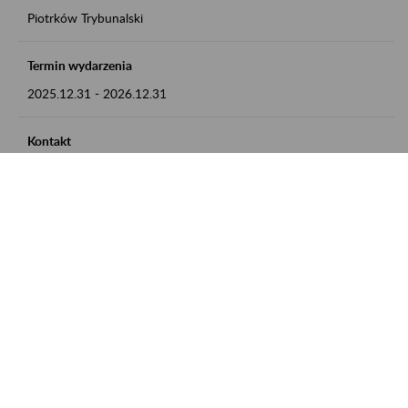
Piotrków Trybunalski
Termin wydarzenia
2025.12.31
-
2026.12.31
Kontakt
zgłoszenia przyjmujemy w godz. 8:00-15:00, pod numerem
telefonu 044 647 90 02
Zobacz także
Zaproś ZUS do siebie: Aktywni 50+