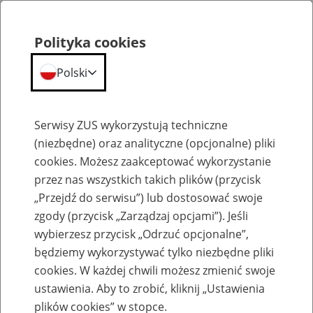
Polityka cookies
Polski
Menu
Szukaj
Serwisy ZUS wykorzystują techniczne
(niezbędne) oraz analityczne (opcjonalne) pliki
cookies. Możesz zaakceptować wykorzystanie
Szkolenia
przez nas wszystkich takich plików (przycisk
„Przejdź do serwisu”) lub dostosować swoje
zgody (przycisk „Zarządzaj opcjami”). Jeśli
wybierzesz przycisk „Odrzuć opcjonalne”,
będziemy wykorzystywać tylko niezbędne pliki
cookies. W każdej chwili możesz zmienić swoje
Zaproś ZUS do siebie - zakładanie profili
ustawienia. Aby to zrobić, kliknij „Ustawienia
eZUS w siedzibie Twojej firmy
plików cookies” w stopce.