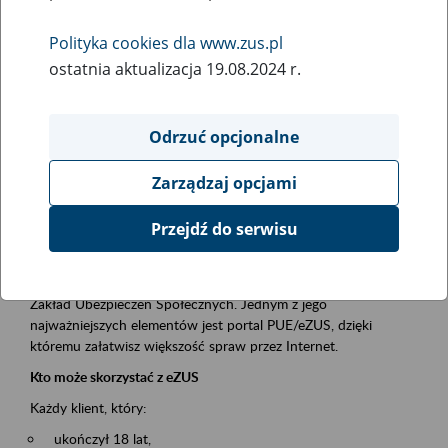
Polityka cookies dla www.zus.pl
Rodzaj wydarzenia
ostatnia aktualizacja 19.08.2024 r.
Szkolenia
Obszar merytoryczny
Odrzuć opcjonalne
obsługa klientów
Zarządzaj opcjami
Opis wydarzenia
Przejdź do serwisu
Platforma Usług Elektronicznych ZUS eZUS
to narzędzie, które ułatwia dostęp do usług świadczonych przez
Zakład Ubezpieczeń Społecznych. Jednym z jego
najważniejszych elementów jest portal PUE/eZUS, dzięki
któremu załatwisz większość spraw przez Internet.
Kto może skorzystać z eZUS
Każdy klient, który:
ukończył 18 lat,