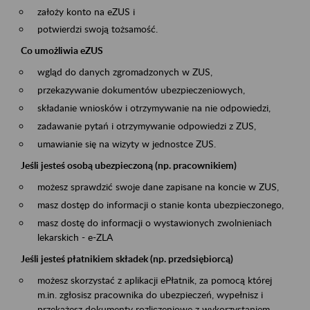
założy konto na eZUS i
potwierdzi swoją tożsamość.
Co umożliwia eZUS
wgląd do danych zgromadzonych w ZUS,
przekazywanie dokumentów ubezpieczeniowych,
składanie wniosków i otrzymywanie na nie odpowiedzi,
zadawanie pytań i otrzymywanie odpowiedzi z ZUS,
umawianie się na wizyty w jednostce ZUS.
Jeśli jesteś osobą ubezpieczoną (np. pracownikiem)
możesz sprawdzić swoje dane zapisane na koncie w ZUS,
masz dostęp do informacji o stanie konta ubezpieczonego,
masz dostę do informacji o wystawionych zwolnieniach
lekarskich - e-ZLA
Jeśli jesteś płatnikiem składek (np. przedsiębiorcą)
możesz skorzystać z aplikacji ePłatnik, za pomocą której
m.in. zgłosisz pracownika do ubezpieczeń, wypełnisz i
przekażesz dokumenty rozliczeniowe z wykorzystaniem