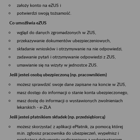
założy konto na eZUS i
potwierdzi swoją tożsamość.
Co umożliwia eZUS
wgląd do danych zgromadzonych w ZUS,
przekazywanie dokumentów ubezpieczeniowych,
składanie wniosków i otrzymywanie na nie odpowiedzi,
zadawanie pytań i otrzymywanie odpowiedzi z ZUS,
umawianie się na wizyty w jednostce ZUS.
Jeśli jesteś osobą ubezpieczoną (np. pracownikiem)
możesz sprawdzić swoje dane zapisane na koncie w ZUS,
masz dostęp do informacji o stanie konta ubezpieczonego,
masz dostę do informacji o wystawionych zwolnieniach
lekarskich - e-ZLA
Jeśli jesteś płatnikiem składek (np. przedsiębiorcą)
możesz skorzystać z aplikacji ePłatnik, za pomocą której
m.in. zgłosisz pracownika do ubezpieczeń, wypełnisz i
przekażesz dokumenty rozliczeniowe z wykorzystaniem