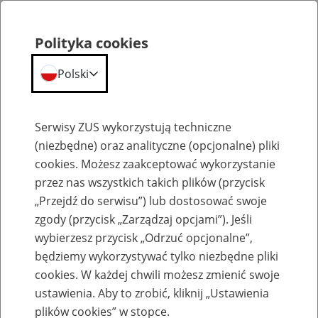
Polityka cookies
Polski
Menu
Szukaj
Serwisy ZUS wykorzystują techniczne
(niezbędne) oraz analityczne (opcjonalne) pliki
cookies. Możesz zaakceptować wykorzystanie
Szkolenia
przez nas wszystkich takich plików (przycisk
„Przejdź do serwisu”) lub dostosować swoje
zgody (przycisk „Zarządzaj opcjami”). Jeśli
wybierzesz przycisk „Odrzuć opcjonalne”,
będziemy wykorzystywać tylko niezbędne pliki
cookies. W każdej chwili możesz zmienić swoje
Zaproś ZUS do siebie - zakładanie profili
ustawienia. Aby to zrobić, kliknij „Ustawienia
eZUS w siedzibie Twojej firmy
plików cookies” w stopce.