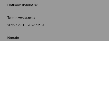
Piotrków Trybunalski
Termin wydarzenia
2025.12.31
-
2026.12.31
Kontakt
zgłoszenia przyjmujemy w godz. 8:00-15:00, pod numerem
telefonu 044 647 90 02
Zobacz także
Zaproś ZUS do siebie: Aktywni 50+