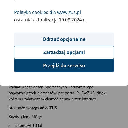
Polityka cookies dla www.zus.pl
Rodzaj wydarzenia
ostatnia aktualizacja 19.08.2024 r.
Szkolenia
Obszar merytoryczny
Odrzuć opcjonalne
obsługa klientów
Zarządzaj opcjami
Opis wydarzenia
Przejdź do serwisu
Platforma Usług Elektronicznych ZUS eZUS
to narzędzie, które ułatwia dostęp do usług świadczonych przez
Zakład Ubezpieczeń Społecznych. Jednym z jego
najważniejszych elementów jest portal PUE/eZUS, dzięki
któremu załatwisz większość spraw przez Internet.
Kto może skorzystać z eZUS
Każdy klient, który:
ukończył 18 lat,