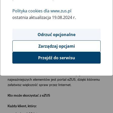
Polityka cookies dla www.zus.pl
Rodzaj wydarzenia
ostatnia aktualizacja 19.08.2024 r.
Szkolenia
Obszar merytoryczny
Odrzuć opcjonalne
obsługa klientów
Zarządzaj opcjami
Opis wydarzenia
Przejdź do serwisu
Platforma Usług Elektronicznych eZUS
to narzędzie, które ułatwia dostęp do usług świadczonych przez
Zakład Ubezpieczeń Społecznych. Jednym z jego
najważniejszych elementów jest portal eZUS, dzięki któremu
załatwisz większość spraw przez Internet.
Kto może skorzystać z eZUS
Każdy klient, który: