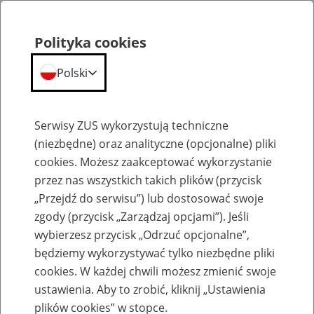
Polityka cookies
Polski
Menu
Szukaj
Serwisy ZUS wykorzystują techniczne
(niezbędne) oraz analityczne (opcjonalne) pliki
cookies. Możesz zaakceptować wykorzystanie
Szkolenia
przez nas wszystkich takich plików (przycisk
„Przejdź do serwisu”) lub dostosować swoje
zgody (przycisk „Zarządzaj opcjami”). Jeśli
wybierzesz przycisk „Odrzuć opcjonalne”,
będziemy wykorzystywać tylko niezbędne pliki
cookies. W każdej chwili możesz zmienić swoje
Zaproś ZUS do siebie - zakładanie profili
ustawienia. Aby to zrobić, kliknij „Ustawienia
eZUS w siedzibie Twojej firmy
plików cookies” w stopce.