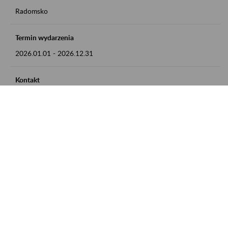
Radomsko
Termin wydarzenia
2026.01.01
-
2026.12.31
Kontakt
zgłoszenia przyjmujemy w godz. 8:00 - 15:00 pod numerem
telefonu 44 685 33 50
Zobacz także
Zaproś ZUS do siebie: Aktywni 50+