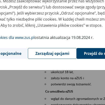
es. Możesz zaakceptować wykorzystanie przez nas wszystkich 
dzaj wydarzenia
Szkolenia
ycisk „Przejdź do serwisu”) lub dostosować swoje zgody (przy
opcjami”). Jeśli wybierzesz przycisk „Odrzuć opcjonalne”, bę
szar merytoryczny
obsługa klientów
ać tylko niezbędne pliki cookies. W każdej chwili możesz zm
 Aby to zrobić, kliknij „Ustawienia plików cookies” w stopce.
is wydarzenia
Platforma Usług Elektronicznych eZUS
to narzędzie, które ułatwia dostęp do u
okies dla www.zus.pl
ostatnia aktualizacja 19.08.2024 r.
Jednym z jego najważniejszych elementów 
spraw przez Internet.
 opcjonalne
Zarządzaj opcjami
Przejdź do 
Kto może skorzystać z eZUS
Każdy klient, który:
ukończył 18 lat,
założy konto na eZUS i
potwierdzi swoją tożsamość.
Co umożliwia eZUS
wgląd do danych zgromadzonych w 
przekazywanie dokumentów ubezpiec