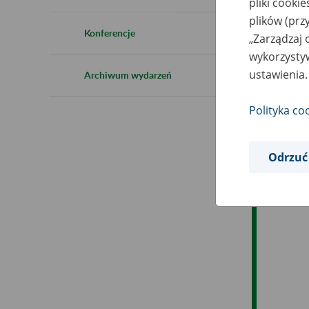
pliki cooki
Ro
plików (prz
Konferencje
„Zarządzaj 
Ob
wykorzystyw
ustawienia.
Archiwum wydarzeń
Op
Polityka co
Odrzuć