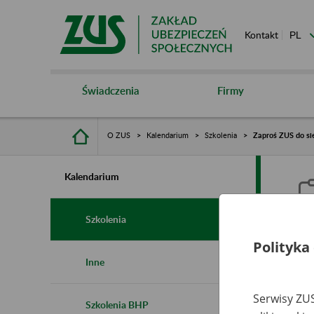
Kontakt
Świadczenia
Firmy
O ZUS
Kalendarium
Szkolenia
Zaproś ZUS do sie
Kalendarium
Szkolenia
Polityka
Z
Inne
s
Serwisy ZUS
Szkolenia BHP