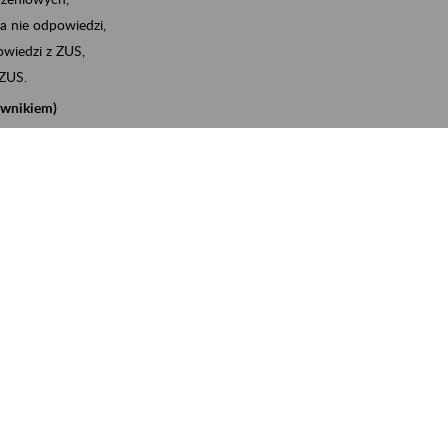
a nie odpowiedzi,
wiedzi z ZUS,
 ZUS.
cownikiem)
e na koncie w ZUS,
onta ubezpieczonego,
nych zwolnieniach lekarskich - e-ZLA
iębiorcą)
, za pomocą której m.in. zgłosisz pracownika do
 dokumenty rozliczeniowe z wykorzystaniem danych z bazy
iadczenia o niezaleganiu i odebrać go na eZUS,
swoich pracowników - e-ZLA
11A, czyli informacji o dochodach uzyskanych od ZUS lub
o obliczenia podatku przez ZUS,