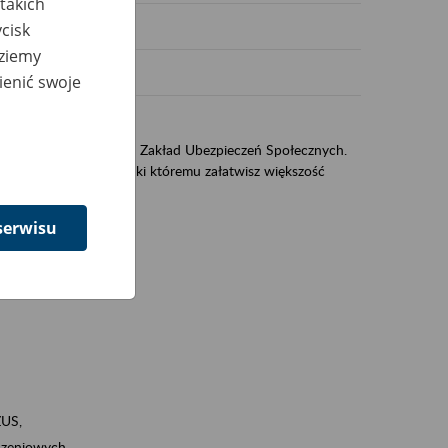
takich
cisk
dziemy
ienić swoje
sług świadczonych przez Zakład Ubezpieczeń Społecznych.
jest portal eZUS, dzięki któremu załatwisz większość
serwisu
ZUS,
zeniowych,