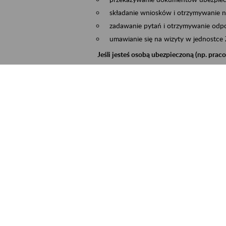
składanie wniosków i otrzymywanie n
zadawanie pytań i otrzymywanie odpo
umawianie się na wizyty w jednostce
Jeśli jesteś osobą ubezpieczoną (np. pra
możesz sprawdzić swoje dane zapisan
masz dostęp do informacji o stanie k
masz dostęp do informacji o wystawio
Jeśli jesteś płatnikiem składek (np. przeds
możesz skorzystać z aplikacji ePłatnik
ubezpieczeń, wypełnisz i przekażesz
ZUS,
możesz złożyć wniosek o wydanie zaśw
masz dostęp do zwolnień lekarskich 
Jeśli jesteś świadczeniobiorcą
masz dostęp m.in. do formularza PIT 
do formularza PIT 40A, czyli roczneg