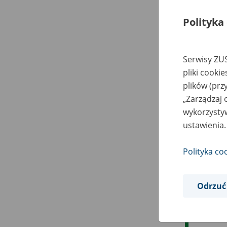
Polityka
Serwisy ZUS
pliki cooki
plików (prz
„Zarządzaj 
wykorzystyw
ustawienia.
Polityka co
Odrzuć