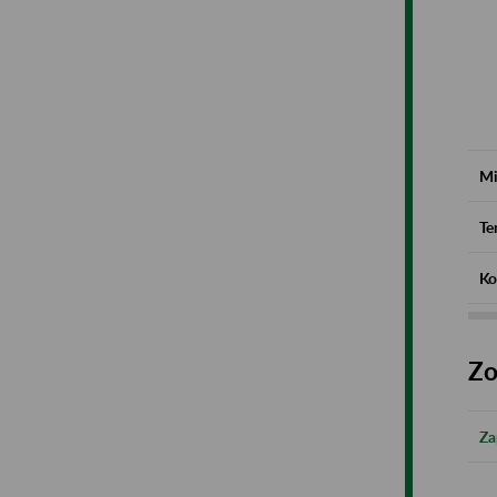
Mi
Te
Ko
Zo
Za