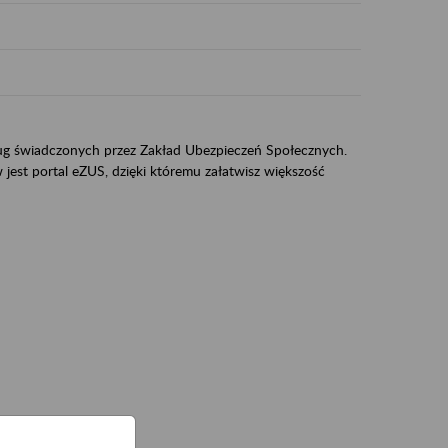
sług świadczonych przez Zakład Ubezpieczeń Społecznych.
jest portal eZUS, dzięki któremu załatwisz większość
ZUS,
zeniowych,