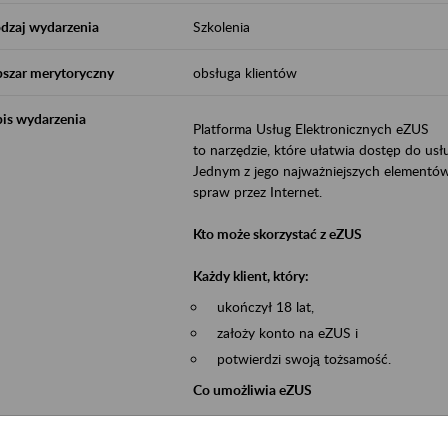
dzaj wydarzenia
Szkolenia
szar merytoryczny
obsługa klientów
is wydarzenia
Platforma Usług Elektronicznych eZUS
to narzędzie, które ułatwia dostęp do u
Jednym z jego najważniejszych elementów 
spraw przez Internet.
Kto może skorzystać z eZUS
Każdy klient, który:
ukończył 18 lat,
założy konto na eZUS i
potwierdzi swoją tożsamość.
Co umożliwia eZUS
wgląd do danych zgromadzonych w 
przekazywanie dokumentów ubezpiec