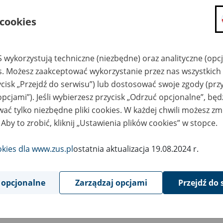
składanie wniosków i otrzymywanie n
 cookies
zadawanie pytań i otrzymywanie odpo
umawianie się na wizyty w jednostce
Jeśli jesteś osobą ubezpieczoną (np. pra
 wykorzystują techniczne (niezbędne) oraz analityczne (opc
możesz sprawdzić swoje dane zapisan
es. Możesz zaakceptować wykorzystanie przez nas wszystkich 
masz dostęp do informacji o stanie k
ycisk „Przejdź do serwisu”) lub dostosować swoje zgody (przy
masz dostęp do informacji o wystawio
opcjami”). Jeśli wybierzesz przycisk „Odrzuć opcjonalne”, bę
ać tylko niezbędne pliki cookies. W każdej chwili możesz zm
Jeśli jesteś płatnikiem składek (np. przeds
 Aby to zrobić, kliknij „Ustawienia plików cookies” w stopce.
możesz skorzystać z aplikacji ePłatnik
ubezpieczeń, wypełnisz i przekażesz
ZUS,
okies dla www.zus.pl
ostatnia aktualizacja 19.08.2024 r.
możesz złożyć wniosek o wydanie zaśw
masz dostęp do zwolnień lekarskich 
 opcjonalne
Zarządzaj opcjami
Przejdź do 
Jeśli jesteś świadczeniobiorcą
masz dostęp m.in. do formularza PIT 
do formularza PIT 40A, czyli roczneg