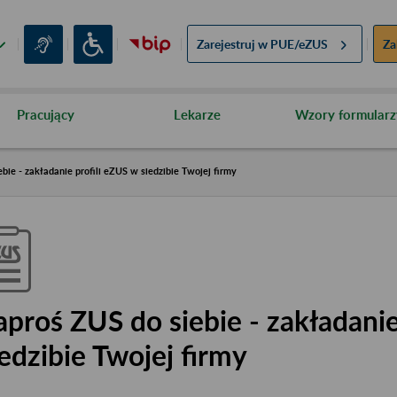
Zarejestruj w
PUE/eZUS
Za
Pracujący
Lekarze
Wzory formularz
bie - zakładanie profili eZUS w siedzibie Twojej firmy
aproś ZUS do siebie - zakładanie
iedzibie Twojej firmy