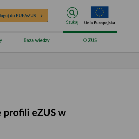
loguj do
PUE/eZUS
Szukaj
y
Baza wiedzy
O ZUS
 profili eZUS w