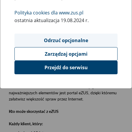
Polityka cookies dla www.zus.pl
Rodzaj wydarzenia
ostatnia aktualizacja 19.08.2024 r.
Szkolenia
Obszar merytoryczny
Odrzuć opcjonalne
obsługa klientów
Zarządzaj opcjami
Opis wydarzenia
Przejdź do serwisu
Platforma Usług Elektronicznych eZUS
to narzędzie, które ułatwia dostęp do usług świadczonych przez
Zakład Ubezpieczeń Społecznych. Jednym z jego
najważniejszych elementów jest portal eZUS, dzięki któremu
załatwisz większość spraw przez Internet.
Kto może skorzystać z eZUS
Każdy klient, który: