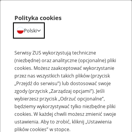
Polityka cookies
Polski
Menu
Szukaj
Serwisy ZUS wykorzystują techniczne
(niezbędne) oraz analityczne (opcjonalne) pliki
cookies. Możesz zaakceptować wykorzystanie
Szkolenia
przez nas wszystkich takich plików (przycisk
„Przejdź do serwisu”) lub dostosować swoje
zgody (przycisk „Zarządzaj opcjami”). Jeśli
wybierzesz przycisk „Odrzuć opcjonalne”,
będziemy wykorzystywać tylko niezbędne pliki
cookies. W każdej chwili możesz zmienić swoje
Zaproś ZUS do siebie - zakładanie profili
ustawienia. Aby to zrobić, kliknij „Ustawienia
eZUS w siedzibie Twojej firmy
plików cookies” w stopce.