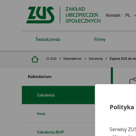
Kontakt
Świadczenia
Firmy
O ZUS
Kalendarium
Szkolenia
Zaproś ZUS do sie
Kalendarium
Szkolenia
Polityka
Z
Inne
s
Serwisy ZUS
Szkolenia BHP