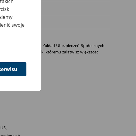
takich
cisk
dziemy
ienić swoje
sług świadczonych przez Zakład Ubezpieczeń Społecznych.
jest portal eZUS, dzięki któremu załatwisz większość
serwisu
ZUS,
zeniowych,