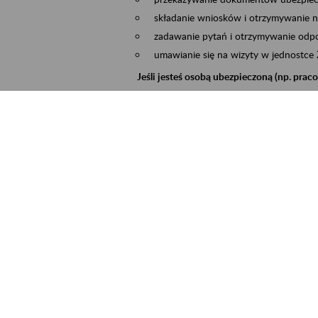
składanie wniosków i otrzymywanie n
zadawanie pytań i otrzymywanie odpo
umawianie się na wizyty w jednostce
Jeśli jesteś osobą ubezpieczoną (np. pra
możesz sprawdzić swoje dane zapisan
masz dostęp do informacji o stanie k
masz dostęp do informacji o wystawio
Jeśli jesteś płatnikiem składek (np. przeds
możesz skorzystać z aplikacji ePłatnik
ubezpieczeń, wypełnisz i przekażesz
ZUS,
możesz złożyć wniosek o wydanie zaśw
masz dostęp do zwolnień lekarskich 
Jeśli jesteś świadczeniobiorcą
masz dostęp m.in. do formularza PIT 
do formularza PIT 40A, czyli roczneg