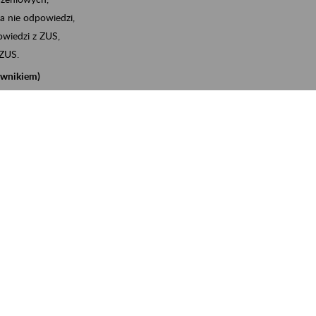
a nie odpowiedzi,
wiedzi z ZUS,
 ZUS.
cownikiem)
e na koncie w ZUS,
onta ubezpieczonego,
nych zwolnieniach lekarskich - e-ZLA
iębiorcą)
, za pomocą której m.in. zgłosisz pracownika do
 dokumenty rozliczeniowe z wykorzystaniem danych z bazy
iadczenia o niezaleganiu i odebrać go na eZUS,
swoich pracowników - e-ZLA
11A, czyli informacji o dochodach uzyskanych od ZUS lub
o obliczenia podatku przez ZUS,