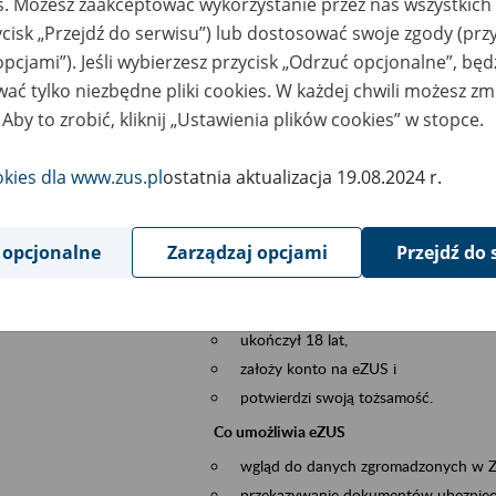
es. Możesz zaakceptować wykorzystanie przez nas wszystkich 
dzaj wydarzenia
Szkolenia
ycisk „Przejdź do serwisu”) lub dostosować swoje zgody (przy
opcjami”). Jeśli wybierzesz przycisk „Odrzuć opcjonalne”, bę
szar merytoryczny
obsługa klientów
ać tylko niezbędne pliki cookies. W każdej chwili możesz zm
 Aby to zrobić, kliknij „Ustawienia plików cookies” w stopce.
is wydarzenia
Platforma Usług Elektronicznych eZUS
to narzędzie, które ułatwia dostęp do u
okies dla www.zus.pl
ostatnia aktualizacja 19.08.2024 r.
Jednym z jego najważniejszych elementów 
spraw przez Internet.
 opcjonalne
Zarządzaj opcjami
Przejdź do 
Kto może skorzystać z eZUS
Każdy klient, który:
ukończył 18 lat,
założy konto na eZUS i
potwierdzi swoją tożsamość.
Co umożliwia eZUS
wgląd do danych zgromadzonych w 
przekazywanie dokumentów ubezpiec