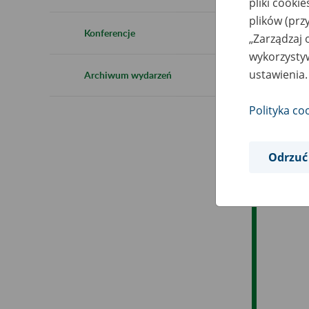
pliki cooki
Ro
plików (prz
Konferencje
„Zarządzaj 
Ob
wykorzystyw
ustawienia.
Archiwum wydarzeń
Op
Polityka co
Odrzuć