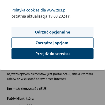
Polityka cookies dla www.zus.pl
Rodzaj wydarzenia
ostatnia aktualizacja 19.08.2024 r.
Szkolenia
Obszar merytoryczny
Odrzuć opcjonalne
obsługa klientów
Zarządzaj opcjami
Opis wydarzenia
Przejdź do serwisu
Platforma Usług Elektronicznych eZUS
to narzędzie, które ułatwia dostęp do usług świadczonych przez
Zakład Ubezpieczeń Społecznych. Jednym z jego
najważniejszych elementów jest portal eZUS, dzięki któremu
załatwisz większość spraw przez Internet.
Kto może skorzystać z eZUS
Każdy klient, który: