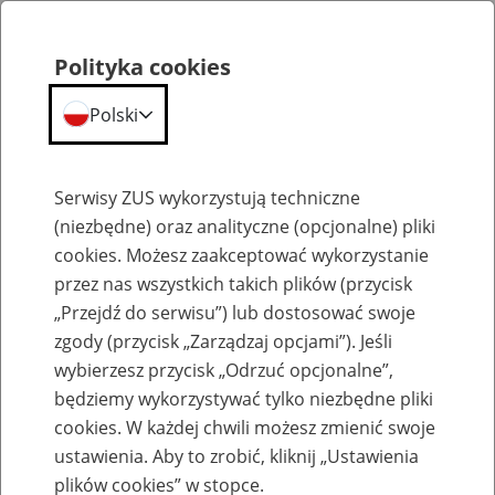
Polityka cookies
Polski
Menu
Szukaj
Serwisy ZUS wykorzystują techniczne
(niezbędne) oraz analityczne (opcjonalne) pliki
cookies. Możesz zaakceptować wykorzystanie
Szkolenia
przez nas wszystkich takich plików (przycisk
„Przejdź do serwisu”) lub dostosować swoje
zgody (przycisk „Zarządzaj opcjami”). Jeśli
wybierzesz przycisk „Odrzuć opcjonalne”,
będziemy wykorzystywać tylko niezbędne pliki
cookies. W każdej chwili możesz zmienić swoje
Zaproś ZUS do siebie - zakładanie profili
ustawienia. Aby to zrobić, kliknij „Ustawienia
eZUS w siedzibie Twojej firmy
plików cookies” w stopce.