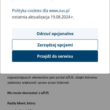
Polityka cookies dla www.zus.pl
Rodzaj wydarzenia
ostatnia aktualizacja 19.08.2024 r.
Szkolenia
Obszar merytoryczny
Odrzuć opcjonalne
obsługa klientów
Zarządzaj opcjami
Opis wydarzenia
Przejdź do serwisu
Platforma Usług Elektronicznych eZUS
to narzędzie, które ułatwia dostęp do usług świadczonych przez
Zakład Ubezpieczeń Społecznych. Jednym z jego
najważniejszych elementów jest portal eZUS, dzięki któremu
załatwisz większość spraw przez Internet.
Kto może skorzystać z eZUS
Każdy klient, który: