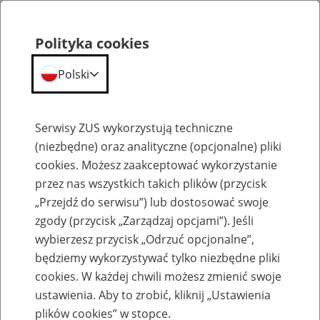
Polityka cookies
Polski
Menu
Szukaj
Serwisy ZUS wykorzystują techniczne
(niezbędne) oraz analityczne (opcjonalne) pliki
cookies. Możesz zaakceptować wykorzystanie
Szkolenia
przez nas wszystkich takich plików (przycisk
„Przejdź do serwisu”) lub dostosować swoje
zgody (przycisk „Zarządzaj opcjami”). Jeśli
wybierzesz przycisk „Odrzuć opcjonalne”,
będziemy wykorzystywać tylko niezbędne pliki
cookies. W każdej chwili możesz zmienić swoje
Zaproś ZUS do siebie - zakładanie profili
ustawienia. Aby to zrobić, kliknij „Ustawienia
eZUS w siedzibie Twojej firmy
plików cookies” w stopce.