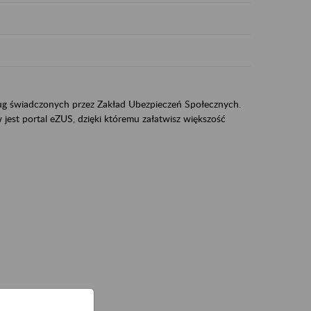
sług świadczonych przez Zakład Ubezpieczeń Społecznych.
jest portal eZUS, dzięki któremu załatwisz większość
ZUS,
zeniowych,