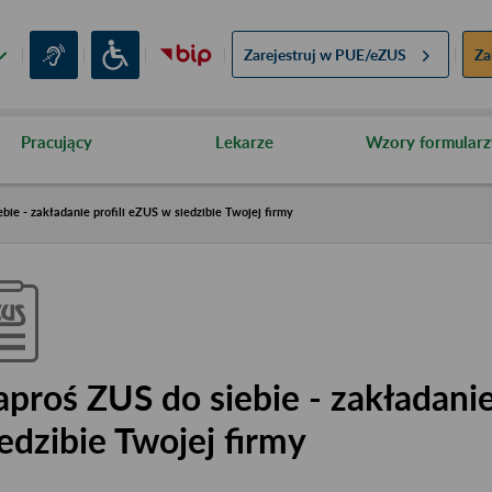
Zarejestruj w
PUE/eZUS
Za
Pracujący
Lekarze
Wzory formularz
bie - zakładanie profili eZUS w siedzibie Twojej firmy
aproś ZUS do siebie - zakładanie
iedzibie Twojej firmy