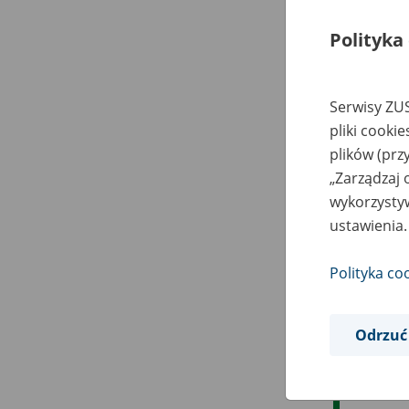
Polityka
Serwisy ZUS
pliki cooki
plików (prz
„Zarządzaj 
wykorzystyw
ustawienia.
Polityka co
Odrzuć