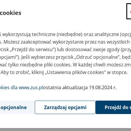
składanie wniosków i otrzymywanie n
 cookies
zadawanie pytań i otrzymywanie odpo
umawianie się na wizyty w jednostce
Jeśli jesteś osobą ubezpieczoną (np. pra
 wykorzystują techniczne (niezbędne) oraz analityczne (opc
możesz sprawdzić swoje dane zapisan
es. Możesz zaakceptować wykorzystanie przez nas wszystkich 
masz dostęp do informacji o stanie k
ycisk „Przejdź do serwisu”) lub dostosować swoje zgody (przy
masz dostęp do informacji o wystawio
opcjami”). Jeśli wybierzesz przycisk „Odrzuć opcjonalne”, bę
ać tylko niezbędne pliki cookies. W każdej chwili możesz zm
Jeśli jesteś płatnikiem składek (np. przeds
 Aby to zrobić, kliknij „Ustawienia plików cookies” w stopce.
możesz skorzystać z aplikacji ePłatnik
ubezpieczeń, wypełnisz i przekażesz
ZUS,
okies dla www.zus.pl
ostatnia aktualizacja 19.08.2024 r.
możesz złożyć wniosek o wydanie zaśw
masz dostęp do zwolnień lekarskich 
 opcjonalne
Zarządzaj opcjami
Przejdź do 
Jeśli jesteś świadczeniobiorcą
masz dostęp m.in. do formularza PIT 
do formularza PIT 40A, czyli roczneg