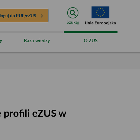
loguj do
PUE/eZUS
Szukaj
y
Baza wiedzy
O ZUS
 profili eZUS w