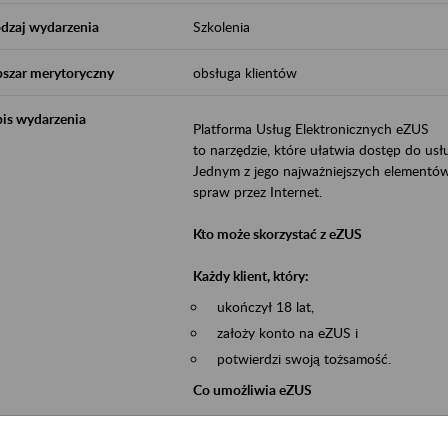
dzaj wydarzenia
Szkolenia
szar merytoryczny
obsługa klientów
is wydarzenia
Platforma Usług Elektronicznych eZUS
to narzędzie, które ułatwia dostęp do u
Jednym z jego najważniejszych elementów 
spraw przez Internet.
Kto może skorzystać z eZUS
Każdy klient, który:
ukończył 18 lat,
założy konto na eZUS i
potwierdzi swoją tożsamość.
Co umożliwia eZUS
wgląd do danych zgromadzonych w 
przekazywanie dokumentów ubezpiec