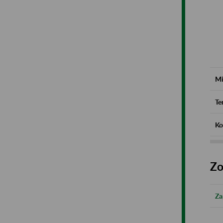
Mi
Te
Ko
Zo
Za