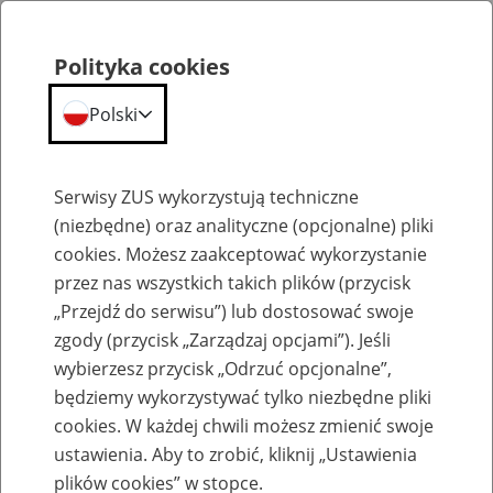
Polityka cookies
Polski
Menu
Szukaj
Serwisy ZUS wykorzystują techniczne
(niezbędne) oraz analityczne (opcjonalne) pliki
cookies. Możesz zaakceptować wykorzystanie
Szkolenia
przez nas wszystkich takich plików (przycisk
„Przejdź do serwisu”) lub dostosować swoje
zgody (przycisk „Zarządzaj opcjami”). Jeśli
wybierzesz przycisk „Odrzuć opcjonalne”,
będziemy wykorzystywać tylko niezbędne pliki
cookies. W każdej chwili możesz zmienić swoje
Zaproś ZUS do siebie - zakładanie profili
ustawienia. Aby to zrobić, kliknij „Ustawienia
eZUS w siedzibie Twojej firmy
plików cookies” w stopce.