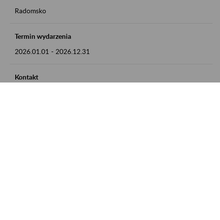
Radomsko
Termin wydarzenia
2026.01.01
-
2026.12.31
Kontakt
zgłoszenia przyjmujemy w godz. 8:00 - 15:00 pod numerem
telefonu 44 685 33 50
Zobacz także
Zaproś ZUS do siebie: Aktywni 50+