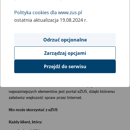
Polityka cookies dla www.zus.pl
Rodzaj wydarzenia
ostatnia aktualizacja 19.08.2024 r.
Szkolenia
Obszar merytoryczny
Odrzuć opcjonalne
obsługa klientów
Zarządzaj opcjami
Opis wydarzenia
Przejdź do serwisu
Platforma Usług Elektronicznych eZUS
to narzędzie, które ułatwia dostęp do usług świadczonych przez
Zakład Ubezpieczeń Społecznych. Jednym z jego
najważniejszych elementów jest portal eZUS, dzięki któremu
załatwisz większość spraw przez Internet.
Kto może skorzystać z eZUS
Każdy klient, który: