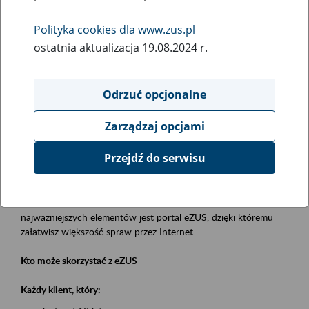
Polityka cookies dla www.zus.pl
Rodzaj wydarzenia
ostatnia aktualizacja 19.08.2024 r.
Szkolenia
Obszar merytoryczny
Odrzuć opcjonalne
obsługa klientów
Zarządzaj opcjami
Opis wydarzenia
Przejdź do serwisu
Platforma Usług Elektronicznych eZUS
to narzędzie, które ułatwia dostęp do usług świadczonych przez
Zakład Ubezpieczeń Społecznych. Jednym z jego
najważniejszych elementów jest portal eZUS, dzięki któremu
załatwisz większość spraw przez Internet.
Kto może skorzystać z eZUS
Każdy klient, który: