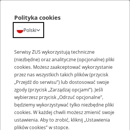
Polityka cookies
Polski
Menu
Szukaj
Serwisy ZUS wykorzystują techniczne
(niezbędne) oraz analityczne (opcjonalne) pliki
cookies. Możesz zaakceptować wykorzystanie
Szkolenia
przez nas wszystkich takich plików (przycisk
„Przejdź do serwisu”) lub dostosować swoje
zgody (przycisk „Zarządzaj opcjami”). Jeśli
wybierzesz przycisk „Odrzuć opcjonalne”,
będziemy wykorzystywać tylko niezbędne pliki
cookies. W każdej chwili możesz zmienić swoje
Zaproś ZUS do siebie - zakładanie profili
ustawienia. Aby to zrobić, kliknij „Ustawienia
eZUS w siedzibie Twojej firmy
plików cookies” w stopce.