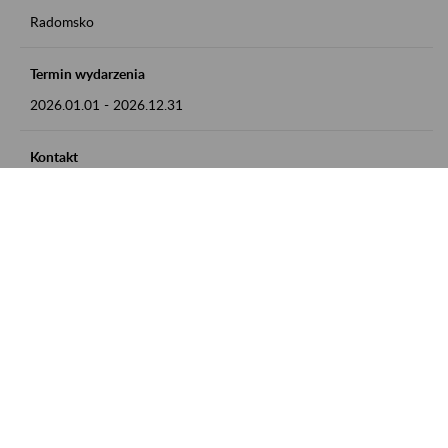
Radomsko
Termin wydarzenia
2026.01.01
-
2026.12.31
Kontakt
zgłoszenia przyjmujemy w godz. 8:00 - 15:00 pod numerem
telefonu 44 685 33 50
Zobacz także
Zaproś ZUS do siebie: Aktywni 50+