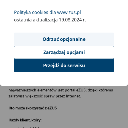
Polityka cookies dla www.zus.pl
Rodzaj wydarzenia
ostatnia aktualizacja 19.08.2024 r.
Szkolenia
Obszar merytoryczny
Odrzuć opcjonalne
obsługa klientów
Zarządzaj opcjami
Opis wydarzenia
Przejdź do serwisu
Platforma Usług Elektronicznych eZUS
to narzędzie, które ułatwia dostęp do usług świadczonych przez
Zakład Ubezpieczeń Społecznych. Jednym z jego
najważniejszych elementów jest portal eZUS, dzięki któremu
załatwisz większość spraw przez Internet.
Kto może skorzystać z eZUS
Każdy klient, który: