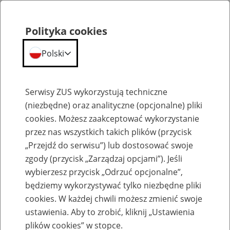
Polityka cookies
Polski
Menu
Szukaj
Serwisy ZUS wykorzystują techniczne
(niezbędne) oraz analityczne (opcjonalne) pliki
cookies. Możesz zaakceptować wykorzystanie
Szkolenia
przez nas wszystkich takich plików (przycisk
„Przejdź do serwisu”) lub dostosować swoje
zgody (przycisk „Zarządzaj opcjami”). Jeśli
wybierzesz przycisk „Odrzuć opcjonalne”,
będziemy wykorzystywać tylko niezbędne pliki
cookies. W każdej chwili możesz zmienić swoje
Zaproś ZUS do siebie - zakładanie profili
ustawienia. Aby to zrobić, kliknij „Ustawienia
eZUS w siedzibie Twojej firmy
plików cookies” w stopce.