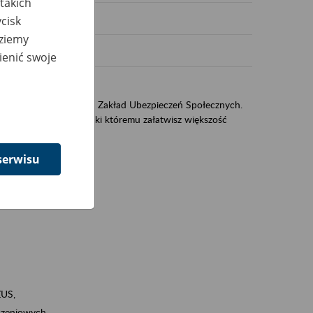
takich
cisk
dziemy
ienić swoje
sług świadczonych przez Zakład Ubezpieczeń Społecznych.
jest portal eZUS, dzięki któremu załatwisz większość
serwisu
ZUS,
zeniowych,