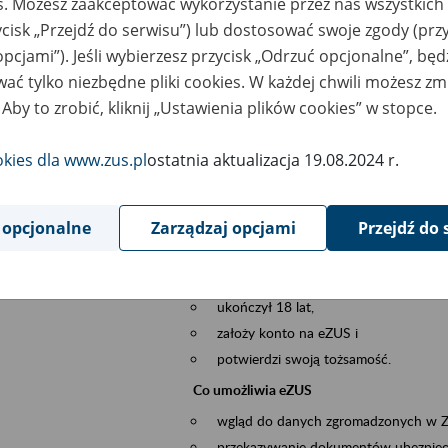
es. Możesz zaakceptować wykorzystanie przez nas wszystkich 
dzaj wydarzenia
Szkolenia
ycisk „Przejdź do serwisu”) lub dostosować swoje zgody (przy
opcjami”). Jeśli wybierzesz przycisk „Odrzuć opcjonalne”, bę
szar merytoryczny
obsługa klientów
ać tylko niezbędne pliki cookies. W każdej chwili możesz zm
 Aby to zrobić, kliknij „Ustawienia plików cookies” w stopce.
is wydarzenia
Platforma Usług Elektronicznych eZUS
to narzędzie, które ułatwia dostęp do u
okies dla www.zus.pl
ostatnia aktualizacja 19.08.2024 r.
Jednym z jego najważniejszych elementów 
spraw przez Internet.
 opcjonalne
Zarządzaj opcjami
Przejdź do 
Kto może skorzystać z eZUS
Każdy klient, który:
ukończył 18 lat,
założy konto na eZUS i
potwierdzi swoją tożsamość.
Co umożliwia eZUS
wgląd do danych zgromadzonych w 
przekazywanie dokumentów ubezpiec