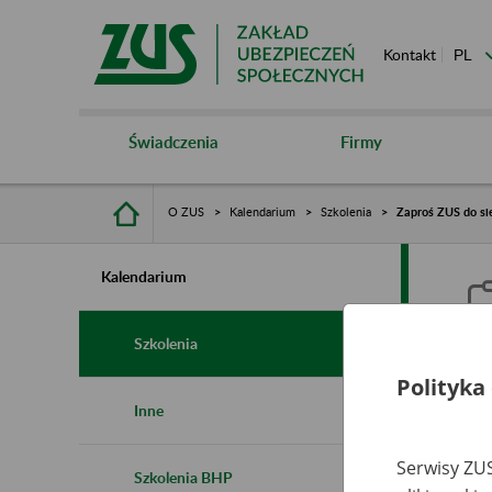
Kontakt
Świadczenia
Firmy
O ZUS
Kalendarium
Szkolenia
Zaproś ZUS do sie
Kalendarium
Szkolenia
Polityka
Z
Inne
s
Serwisy ZUS
Szkolenia BHP