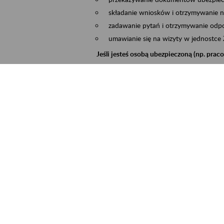
składanie wniosków i otrzymywanie n
zadawanie pytań i otrzymywanie odpo
umawianie się na wizyty w jednostce
Jeśli jesteś osobą ubezpieczoną (np. pra
możesz sprawdzić swoje dane zapisan
masz dostęp do informacji o stanie k
masz dostęp do informacji o wystawio
Jeśli jesteś płatnikiem składek (np. przeds
możesz skorzystać z aplikacji ePłatnik
ubezpieczeń, wypełnisz i przekażesz
ZUS,
możesz złożyć wniosek o wydanie zaśw
masz dostęp do zwolnień lekarskich 
Jeśli jesteś świadczeniobiorcą
masz dostęp m.in. do formularza PIT 
do formularza PIT 40A, czyli roczneg