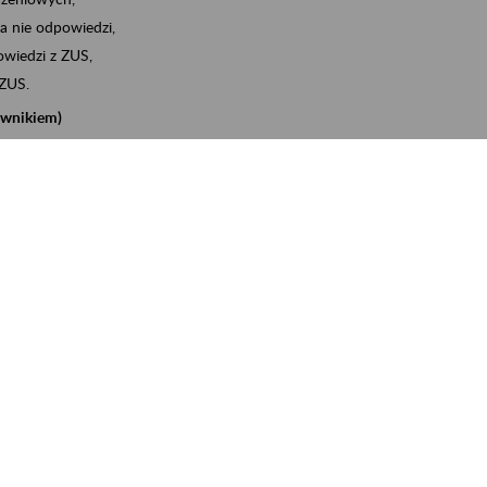
a nie odpowiedzi,
wiedzi z ZUS,
 ZUS.
cownikiem)
e na koncie w ZUS,
onta ubezpieczonego,
nych zwolnieniach lekarskich - e-ZLA
iębiorcą)
, za pomocą której m.in. zgłosisz pracownika do
 dokumenty rozliczeniowe z wykorzystaniem danych z bazy
iadczenia o niezaleganiu i odebrać go na eZUS,
swoich pracowników - e-ZLA
11A, czyli informacji o dochodach uzyskanych od ZUS lub
o obliczenia podatku przez ZUS,