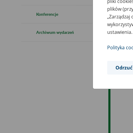
pliki cooki
Ro
plików (prz
Konferencje
„Zarządzaj 
Ob
wykorzystyw
ustawienia.
Archiwum wydarzeń
Op
Polityka co
Odrzuć