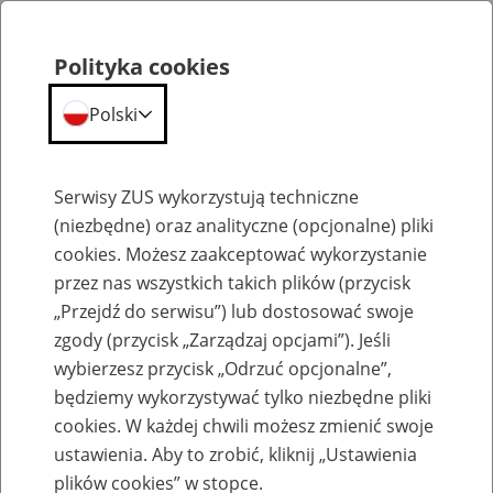
Polityka cookies
Polski
Menu
Szukaj
Serwisy ZUS wykorzystują techniczne
(niezbędne) oraz analityczne (opcjonalne) pliki
cookies. Możesz zaakceptować wykorzystanie
Szkolenia
przez nas wszystkich takich plików (przycisk
„Przejdź do serwisu”) lub dostosować swoje
zgody (przycisk „Zarządzaj opcjami”). Jeśli
wybierzesz przycisk „Odrzuć opcjonalne”,
będziemy wykorzystywać tylko niezbędne pliki
cookies. W każdej chwili możesz zmienić swoje
Zaproś ZUS do siebie - zakładanie profili
ustawienia. Aby to zrobić, kliknij „Ustawienia
eZUS w siedzibie Twojej firmy
plików cookies” w stopce.