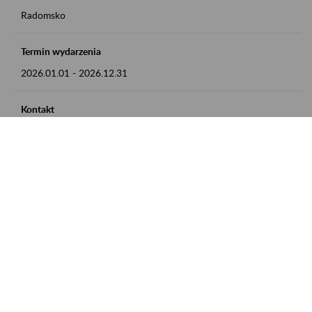
Radomsko
Termin wydarzenia
2026.01.01
-
2026.12.31
Kontakt
zgłoszenia przyjmujemy w godz. 8:00 - 15:00 pod numerem
telefonu 44 685 33 50
Zobacz także
Zaproś ZUS do siebie: Aktywni 50+