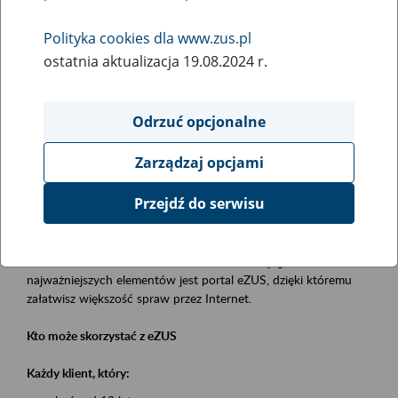
Polityka cookies dla www.zus.pl
Rodzaj wydarzenia
ostatnia aktualizacja 19.08.2024 r.
Szkolenia
Obszar merytoryczny
Odrzuć opcjonalne
obsługa klientów
Zarządzaj opcjami
Opis wydarzenia
Przejdź do serwisu
Platforma Usług Elektronicznych eZUS
to narzędzie, które ułatwia dostęp do usług świadczonych przez
Zakład Ubezpieczeń Społecznych. Jednym z jego
najważniejszych elementów jest portal eZUS, dzięki któremu
załatwisz większość spraw przez Internet.
Kto może skorzystać z eZUS
Każdy klient, który: