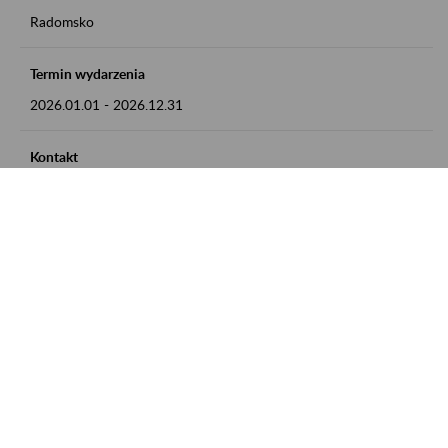
Radomsko
Termin wydarzenia
2026.01.01
-
2026.12.31
Kontakt
zgłoszenia przyjmujemy w godz. 8:00 - 15:00 pod numerem
telefonu 44 685 33 50
Zobacz także
Zaproś ZUS do siebie: Aktywni 50+