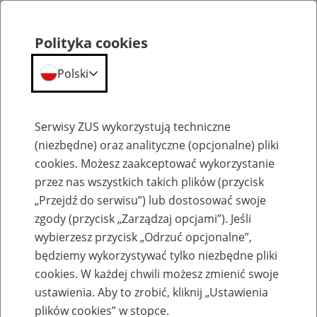
Polityka cookies
Polski
Menu
Szukaj
Serwisy ZUS wykorzystują techniczne
(niezbędne) oraz analityczne (opcjonalne) pliki
cookies. Możesz zaakceptować wykorzystanie
Szkolenia
przez nas wszystkich takich plików (przycisk
„Przejdź do serwisu”) lub dostosować swoje
zgody (przycisk „Zarządzaj opcjami”). Jeśli
wybierzesz przycisk „Odrzuć opcjonalne”,
będziemy wykorzystywać tylko niezbędne pliki
cookies. W każdej chwili możesz zmienić swoje
Zaproś ZUS do siebie - zakładanie profili
ustawienia. Aby to zrobić, kliknij „Ustawienia
eZUS w siedzibie Twojej firmy
plików cookies” w stopce.