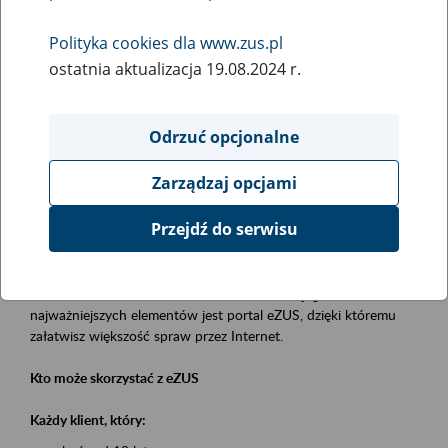
Polityka cookies dla www.zus.pl
Rodzaj wydarzenia
ostatnia aktualizacja 19.08.2024 r.
Szkolenia
Obszar merytoryczny
Odrzuć opcjonalne
obsługa klientów
Zarządzaj opcjami
Opis wydarzenia
Przejdź do serwisu
Platforma Usług Elektronicznych eZUS
to narzędzie, które ułatwia dostęp do usług świadczonych przez
Zakład Ubezpieczeń Społecznych. Jednym z jego
najważniejszych elementów jest portal eZUS, dzięki któremu
załatwisz większość spraw przez Internet.
Kto może skorzystać z eZUS
Każdy klient, który: