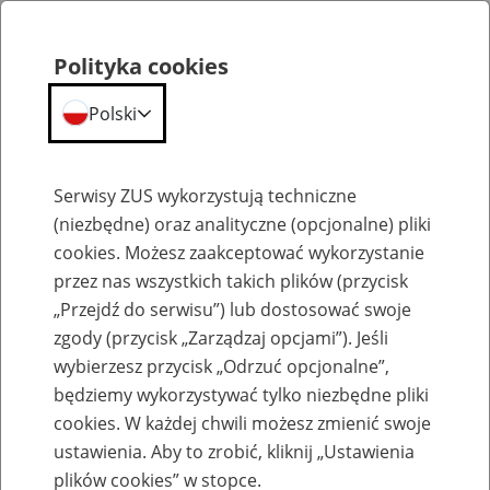
Polityka cookies
Polski
Menu
Szukaj
Serwisy ZUS wykorzystują techniczne
(niezbędne) oraz analityczne (opcjonalne) pliki
cookies. Możesz zaakceptować wykorzystanie
Szkolenia
przez nas wszystkich takich plików (przycisk
„Przejdź do serwisu”) lub dostosować swoje
zgody (przycisk „Zarządzaj opcjami”). Jeśli
wybierzesz przycisk „Odrzuć opcjonalne”,
będziemy wykorzystywać tylko niezbędne pliki
cookies. W każdej chwili możesz zmienić swoje
Zaproś ZUS do siebie - zakładanie profili
ustawienia. Aby to zrobić, kliknij „Ustawienia
eZUS w siedzibie Twojej firmy
plików cookies” w stopce.