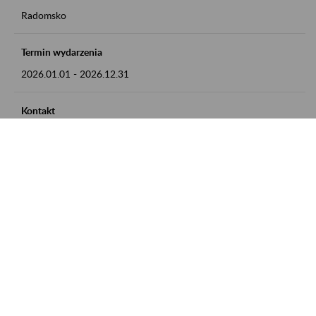
Radomsko
Termin wydarzenia
2026.01.01
-
2026.12.31
Kontakt
zgłoszenia przyjmujemy w godz. 8:00 - 15:00 pod numerem
telefonu 44 685 33 50
Zobacz także
Zaproś ZUS do siebie: Aktywni 50+