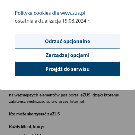
Polityka cookies dla www.zus.pl
Rodzaj wydarzenia
ostatnia aktualizacja 19.08.2024 r.
Szkolenia
Obszar merytoryczny
Odrzuć opcjonalne
obsługa klientów
Zarządzaj opcjami
Opis wydarzenia
Przejdź do serwisu
Platforma Usług Elektronicznych eZUS
to narzędzie, które ułatwia dostęp do usług świadczonych przez
Zakład Ubezpieczeń Społecznych. Jednym z jego
najważniejszych elementów jest portal eZUS, dzięki któremu
załatwisz większość spraw przez Internet.
Kto może skorzystać z eZUS
Każdy klient, który: