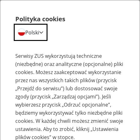
Polityka cookies
Polski
Menu
Szukaj
Serwisy ZUS wykorzystują techniczne
(niezbędne) oraz analityczne (opcjonalne) pliki
cookies. Możesz zaakceptować wykorzystanie
Szkolenia
przez nas wszystkich takich plików (przycisk
„Przejdź do serwisu”) lub dostosować swoje
zgody (przycisk „Zarządzaj opcjami”). Jeśli
wybierzesz przycisk „Odrzuć opcjonalne”,
będziemy wykorzystywać tylko niezbędne pliki
cookies. W każdej chwili możesz zmienić swoje
Zaproś ZUS do siebie - zakładanie profili
ustawienia. Aby to zrobić, kliknij „Ustawienia
eZUS w siedzibie Twojej firmy
plików cookies” w stopce.