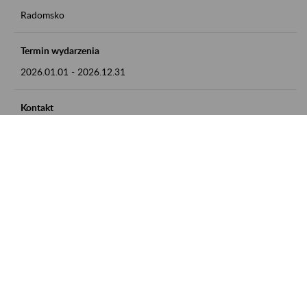
Radomsko
Termin wydarzenia
2026.01.01
-
2026.12.31
Kontakt
zgłoszenia przyjmujemy w godz. 8:00 - 15:00 pod numerem
telefonu 44 685 33 50
Zobacz także
Zaproś ZUS do siebie: Aktywni 50+