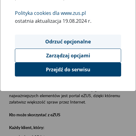
Polityka cookies dla www.zus.pl
Rodzaj wydarzenia
ostatnia aktualizacja 19.08.2024 r.
Szkolenia
Obszar merytoryczny
Odrzuć opcjonalne
obsługa klientów
Zarządzaj opcjami
Opis wydarzenia
Przejdź do serwisu
Platforma Usług Elektronicznych eZUS
to narzędzie, które ułatwia dostęp do usług świadczonych przez
Zakład Ubezpieczeń Społecznych. Jednym z jego
najważniejszych elementów jest portal eZUS, dzięki któremu
załatwisz większość spraw przez Internet.
Kto może skorzystać z eZUS
Każdy klient, który: