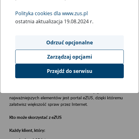
Polityka cookies dla www.zus.pl
Rodzaj wydarzenia
ostatnia aktualizacja 19.08.2024 r.
Szkolenia
Obszar merytoryczny
Odrzuć opcjonalne
obsługa klientów
Zarządzaj opcjami
Opis wydarzenia
Przejdź do serwisu
Platforma Usług Elektronicznych eZUS
to narzędzie, które ułatwia dostęp do usług świadczonych przez
Zakład Ubezpieczeń Społecznych. Jednym z jego
najważniejszych elementów jest portal eZUS, dzięki któremu
załatwisz większość spraw przez Internet.
Kto może skorzystać z eZUS
Każdy klient, który: