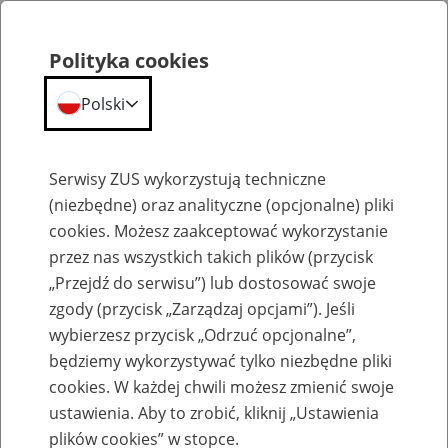
Polityka cookies
Polski
Menu
Szukaj
Serwisy ZUS wykorzystują techniczne
(niezbędne) oraz analityczne (opcjonalne) pliki
cookies. Możesz zaakceptować wykorzystanie
Szkolenia
przez nas wszystkich takich plików (przycisk
„Przejdź do serwisu”) lub dostosować swoje
zgody (przycisk „Zarządzaj opcjami”). Jeśli
wybierzesz przycisk „Odrzuć opcjonalne”,
będziemy wykorzystywać tylko niezbędne pliki
cookies. W każdej chwili możesz zmienić swoje
Zaproś ZUS do siebie - zakładanie profili
ustawienia. Aby to zrobić, kliknij „Ustawienia
eZUS w siedzibie Twojej firmy
plików cookies” w stopce.